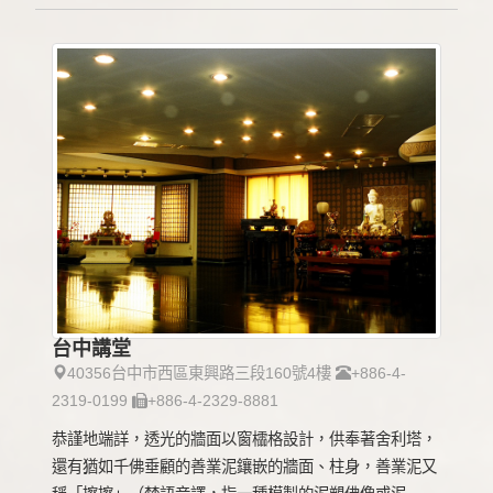
台中講堂
40356台中市西區東興路三段160號4樓
+886-4-
2319-0199
+886-4-2329-8881
恭謹地端詳，透光的牆面以窗櫺格設計，供奉著舍利塔，
還有猶如千佛垂顧的善業泥鑲嵌的牆面、柱身，善業泥又