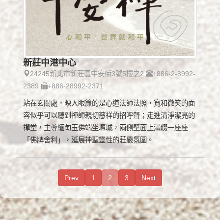
新莊中港中心
24245新北市新莊區中安街3號5樓之2
+886-2-8992-
2389
+886-28992-2371
站在玄關處，映入眼簾的是心道法師法照，寬和微笑的面
容似乎可以聽到禪師親切慈祥的招呼聲；走進清淨潔亮的
禪堂，主尊緬甸玉佛端坐壇城，兩側壁面上滿綴一座座
「佛牌舍利」，延展神聖靈性的莊嚴氛圍。
Prev
1
2
3
Next