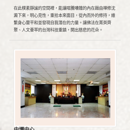
在此樸素靜謐的空間裡，能讓喧騰嘈雜的內在藉由禪修沈
澱下來，明心見性，重拾本來面目，從內而外的修持，維
繫身心靈平和並發現自我潛在的力量。讓佛法在菁英齊
聚、人文薈萃的台灣科技重鎮，開出慈悲的花朵。
中壢中心