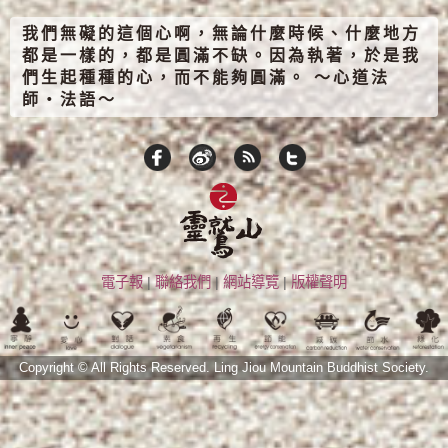
我們無礙的這個心啊，無論什麼時候、什麼地方
都是一樣的，都是圓滿不缺。因為執著，於是我
們生起種種的心，而不能夠圓滿。 ～心道法
師‧法語～
電子報
|
聯絡我們
|
網站導覽
|
版權聲明
Copyright © All Rights Reserved.
Ling Jiou Mountain Buddhist Society.