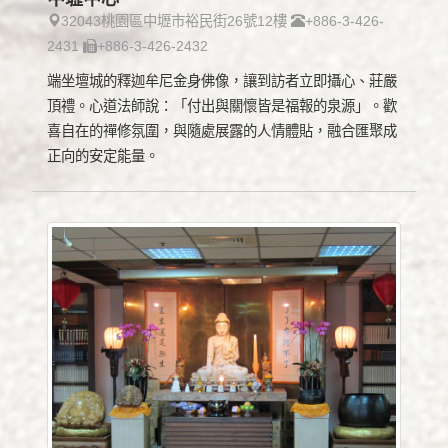
32043桃園區中壢市裕民街26號12樓
+886-3-426-
2431
+886-3-426-2432
端坐壇城的釋迦牟尼金身佛像，讓到訪者立即攝心、莊嚴
頂禮。心道法師說：「付出與關懷皆是福報的泉源」。歡
喜自在的禪修氛圍，與隨處展露的人情體貼，融合匯聚成
正向的安定能量。