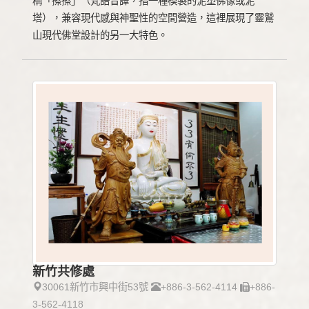
稱「擦擦」（梵語音譯，指一種模製的泥塑佛像或泥
塔），兼容現代感與神聖性的空間營造，這裡展現了靈鷲
山現代佛堂設計的另一大特色。
新竹共修處
30061新竹市興中街53號
+886-3-562-4114
+886-
3-562-4118