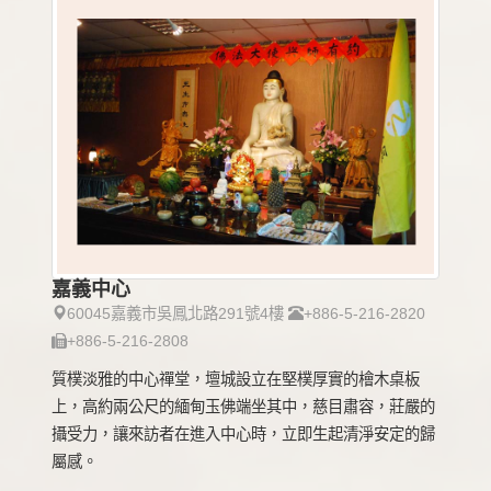
嘉義中心
60045嘉義市吳鳳北路291號4樓
+886-5-216-2820
+886-5-216-2808
質樸淡雅的中心禪堂，壇城設立在堅樸厚實的檜木桌板
上，高約兩公尺的緬甸玉佛端坐其中，慈目肅容，莊嚴的
攝受力，讓來訪者在進入中心時，立即生起清淨安定的歸
屬感。