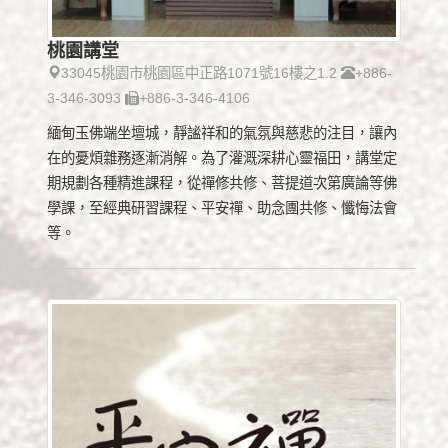
桃園講堂
33045桃園市桃園區中正路1071號16樓之1.2
+886-
3-346-3093
+886-3-346-4106
緬甸玉佛端坐壇城，靜謐祥和的氣氛與慈悲的注目，讓內
在的憂煩雜務逐漸消解。為了灌溉深耕心靈福田，講堂定
期規劃各種精進課程，從禪修共修、菩提道次第廣論等佛
學課，至經典研習課程、平安禪、助念團共修、懺悔法會
等。