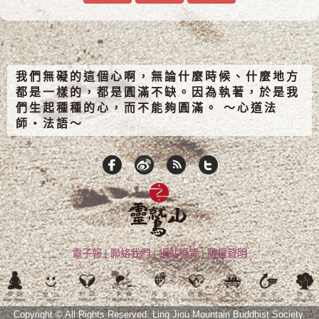
我們無礙的這個心啊，無論什麼時候、什麼地方
都是一樣的，都是圓滿不缺。因為執著，於是我
們生起種種的心，而不能夠圓滿。 ～心道法
師‧法語～
電子報
|
聯絡我們
|
網站導覽
|
版權聲明
Copyright © All Rights Reserved.
Ling Jiou Mountain Buddhist Society.