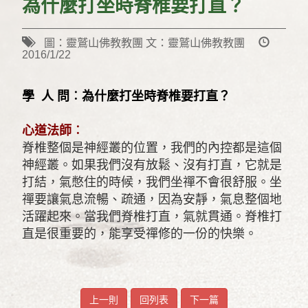
為什麼打坐時脊椎要打直？
圖：靈鷲山佛教教團 文：靈鷲山佛教教團
2016/1/22
學 人 問︰為什麼打坐時脊椎要打直？
心道法師︰
脊椎整個是神經叢的位置，我們的內控都是這個
神經叢。如果我們沒有放鬆、沒有打直，它就是
打結，氣憋住的時候，我們坐禪不會很舒服。坐
禪要讓氣息流暢、疏通，因為安靜，氣息整個地
活躍起來。當我們脊椎打直，氣就貫通。脊椎打
直是很重要的，能享受禪修的一份的快樂。
上一則
回列表
下一篇