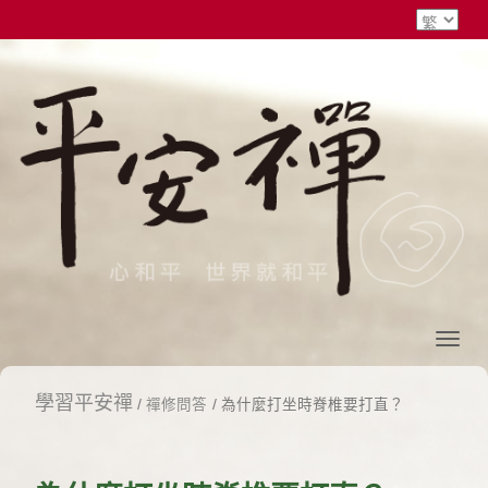
學習平安禪
/
禪修問答
/ 為什麼打坐時脊椎要打直？