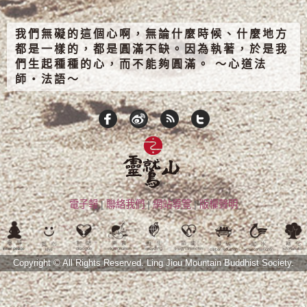
我們無礙的這個心啊，無論什麼時候、什麼地方
都是一樣的，都是圓滿不缺。因為執著，於是我
們生起種種的心，而不能夠圓滿。 ～心道法
師‧法語～
電子報
|
聯絡我們
|
網站導覽
|
版權聲明
Copyright © All Rights Reserved.
Ling Jiou Mountain Buddhist Society.