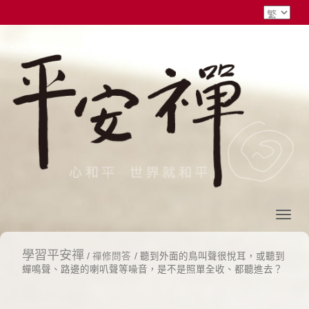
學習平安禪
/
禪修問答
/ 聽到外面的鳥叫聲很悅耳，或聽到
蟬鳴聲、路邊的喇叭聲等噪音，是不是照單全收、都聽進去？