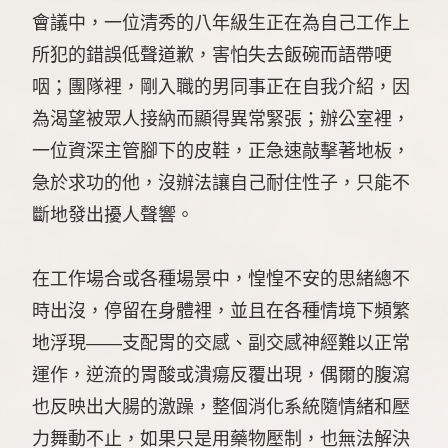
會議中，一位清秀的八年級生正在為自己工作上
所犯的錯誤低聲道歉，害怕失去飯碗而語帶哽
咽；團隊裡，剛入職的男同事正在自我介紹，因
為渴望被眾人接納而顯得異常緊張；辦公室裡，
一位資深主管腳下的皮鞋，正急速敲擊著地板，
急於求功的他，沒辦法讓自己耐住性子，只能不
斷地發出擾人聲響。
在工作場合或各種場景中，惶惶不安的思緒總不
時出沒，停留在身體裡，並且在各種情境下頻繁
地浮現――支配胃的交感、副交感神經難以正常
運作，逆流的胃酸或潰瘍反覆出現，偶爾的腹瀉
也反映出大腸的激躁，整個消化系統隨情緒和壓
力舞動不止，如果只是用藥物壓制，也無法解決