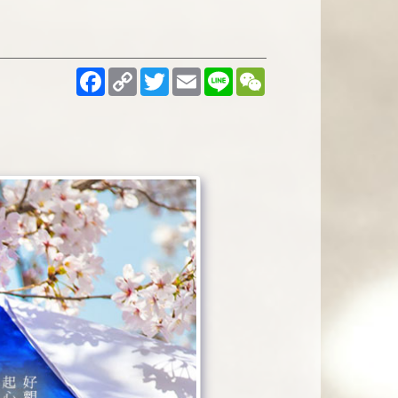
Facebook
Copy
Twitter
Email
Line
WeChat
Link