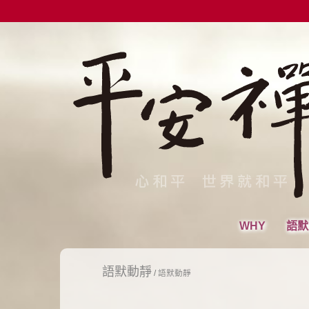
WHY
語默
語默動靜
/
語默動靜