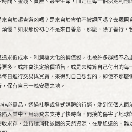
少時間、金錢、資產、甚至生命，而是在每一個決定利他
是來自於趨吉避凶嗎？是來自於害怕不被認同嗎？去觀照
、煩惱？如果那份初心不是來自善意，那麼，除了善行，
義追求低成本、利潤極大化的價值觀，也被許多群體奉為
得更多，或許會決定抬價銷售，或是去精算自己付出的每
場每日進行交易與買賣，來得到自己想要的，即使不那麼
行，保有自己一絲安穩之地。
的非必需品，透過社群或各式媒體的行銷，端到每個人面
覺陷入其中，用消費去支持了快時尚，間接的傷害了地球
營收求存，並持續消耗該國的天然資源，在那遙遠的、難