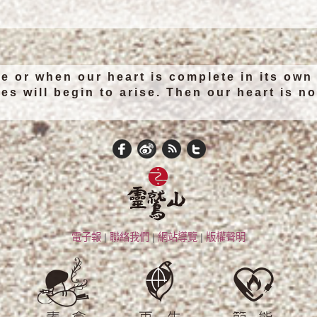
e or when our heart is complete in its own
es will begin to arise. Then our heart is n
電子報
|
聯絡我們
|
網站導覽
|
版權聲明