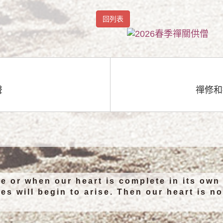
回列表
聲
禪修和
e or when our heart is complete in its own
es will begin to arise. Then our heart is n