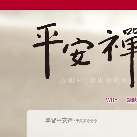
WHY
語默
學習平安禪
/
學員禪修分享