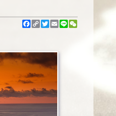
Facebook
Copy
Twitter
Email
Line
WeChat
Link