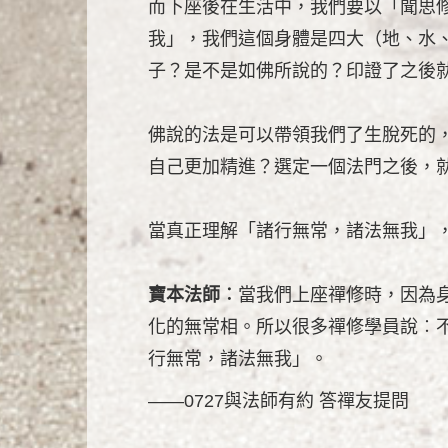
而下座後在生活中，我們要以「聞思
我」，我們這個身體是四大（地、水
子？是不是如佛所說的？印證了之後
佛說的法是可以帶領我們了生脫死的
自己更加精進？選定一個法門之後，
當真正理解「諸行無常，諸法無我」
寶本法師︰
當我們上座禪修時，因為
化的無常相。所以很多禪修學員說︰
行無常，諸法無我」。
——0727與法師有約 答禪友提問