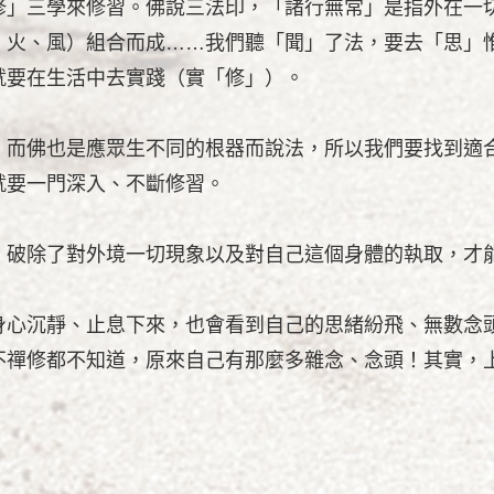
修」三學來修習。佛說三法印，「諸行無常」是指外在一
、火、風）組合而成……我們聽「聞」了法，要去「思」
就要在生活中去實踐（實「修」）。
，而佛也是應眾生不同的根器而說法，所以我們要找到適
就要一門深入、不斷修習。
，破除了對外境一切現象以及對自己這個身體的執取，才
身心沉靜、止息下來，也會看到自己的思緒紛飛、無數念
不禪修都不知道，原來自己有那麼多雜念、念頭！其實，