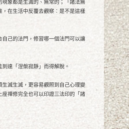
切現象都是生滅的、無常的；「諸法無
惟，在生活中反覆去觀察︰是不是這樣
合自己的法門，修習哪一個法門可以讓
能到達「涅槃寂靜」而得解脫。
頭生滅生滅，更容易觀照到自己心理變
上座禪修完全也可以印證三法印的「諸