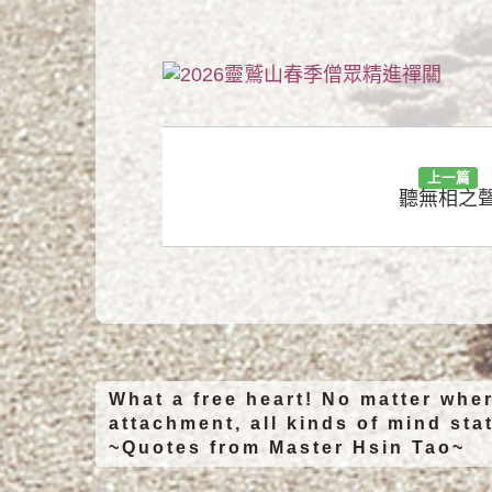
上一篇
聽無相之
What a free heart! No matter wher
attachment, all kinds of mind stat
~Quotes from Master Hsin Tao~