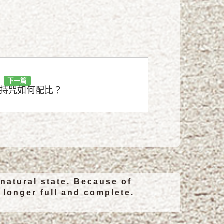
下一篇
持咒如何配比？
 natural state. Because of
o longer full and complete.