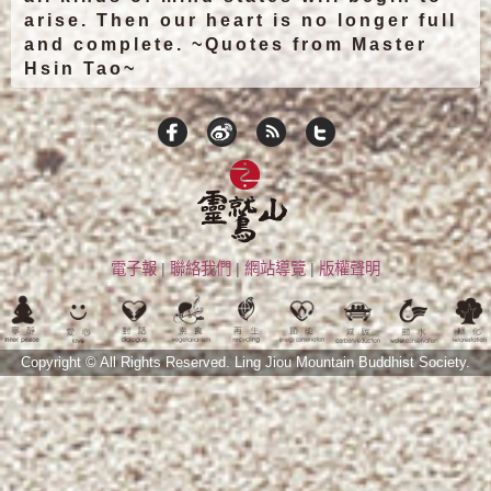
arise. Then our heart is no longer full
and complete. ~Quotes from Master
Hsin Tao~
電子報
|
聯絡我們
|
網站導覽
|
版權聲明
Copyright © All Rights Reserved.
Ling Jiou Mountain Buddhist Society.