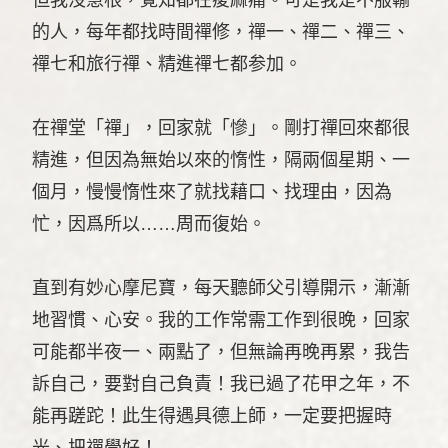
的人，每年都找時間禪修，禪一、禪二、禪三、
禪七和旅行禪、精進禪七都参加。
在禪堂「禪」，回家就「慘」。剛打禪回來都很
精進，但因為無始以來的惰性，隔兩個星期、一
個月，慢慢惰性來了就找藉口、找理由，因為
忙，因爲所以……周而復始。
直到有妙心摩尼寶，每天聽師父引導開示，漸漸
地習慣、心安。我的工作常需工作到很晚，回家
可能都半夜一、兩點了，但無論再晚再累，我告
訴自己，要對自己負責！我已過了花甲之年，不
能再蹉跎！此生得遇具德上師，一定要把握時
光、把禪學好！