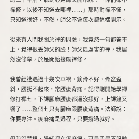
禪修，以後不知道去哪裡……」那時對禪不懂，
只知道很好，不然，師父不會每次都這樣開示。
後來有人問我關於禪的問題，我竟然一句都答不
上，覺得很丢師父的臉！師父最厲害的禪，我居
然沒修學，於是開始接觸禪修。
我曾經遭遇過十幾次車禍，筋骨不好，骨盆歪
斜，腰挺不起來，常腰痠背痛。記得剛開始學禪
修打禪七，下課腳麻腰痠都還沒揉好，上課鐘又
響了……整個七只有腳麻跟腰痠背痛。法師說︰
你要專注。痠麻痛是過程，只要撐過就好。
但我沒慧根，覺知都在痠麻痛。可是我是不服輸