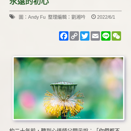
永遠的初心
圖：Andy Fu 整理編輯：劉湘吟
2022/6/1
Facebook
Copy
Twitter
Email
Line
WeC
Link
約二十年前，聽到心道師父開示說︰「你們都不