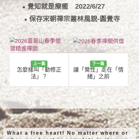
覺知就是療癒
2022/6/27
●
保存宋朝禪宗叢林風貌-圓覺寺
●
2022/6/23
上一篇
下一篇
怎麼樣叫「勤修正
讓「覺性」走在「情
法」？
緒」之前
What a free heart! No matter where or