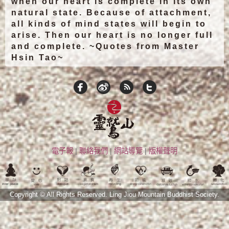
when our heart is complete in its own
natural state. Because of attachment,
all kinds of mind states will begin to
arise. Then our heart is no longer full
and complete. ~Quotes from Master
Hsin Tao~
電子報
|
聯絡我們
|
網站導覽
|
版權聲明
Copyright © All Rights Reserved.
Ling Jiou Mountain Buddhist Society.