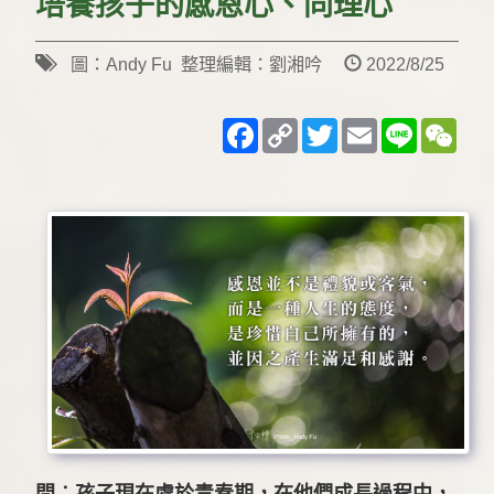
培養孩子的感恩心、同理心
圖：Andy Fu 整理編輯：劉湘吟
2022/8/25
Facebook
Copy
Twitter
Email
Line
WeC
Link
問︰孩子現在處於青春期，在他們成長過程中，