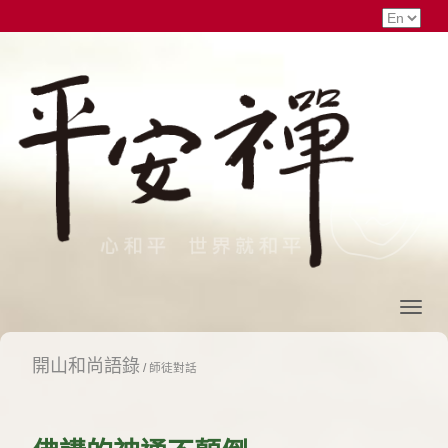
開山和尚語錄
/
師徒對話