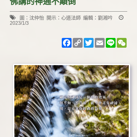
佛講的神通不顛倒
圖：沈仲怡 開示：心道法師 編輯：劉湘吟
2023/1/3
Facebook
Copy
Twitter
Email
Line
WeC
Link