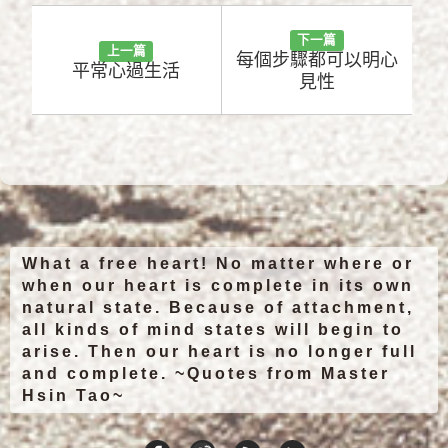
下一篇
上一篇
每個步驟都可以明心
平常心過生活
見性
What a free heart! No matter where or
when our heart is complete in its own
natural state. Because of attachment,
all kinds of mind states will begin to
arise. Then our heart is no longer full
and complete. ~Quotes from Master
Hsin Tao~