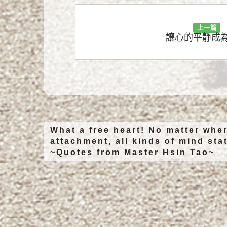
上一篇
讓心的平靜成
What a free heart! No matter wher
attachment, all kinds of mind stat
~Quotes from Master Hsin Tao~