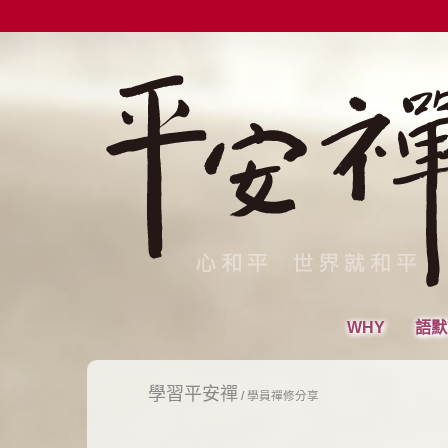
WHY
語默
學習平安禪
/
學員禪修分享