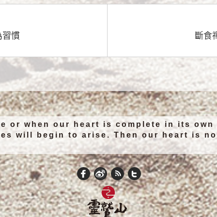
為習慣
斷食
e or when our heart is complete in its own
es will begin to arise. Then our heart is n