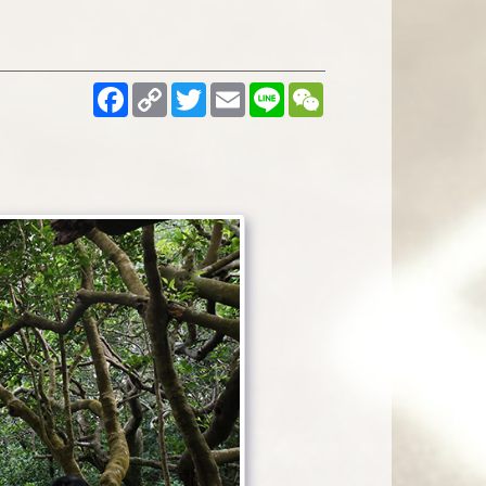
Facebook
Copy
Twitter
Email
Line
WeChat
Link