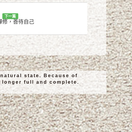
下一篇
禪修，善待自己
 natural state. Because of
o longer full and complete.