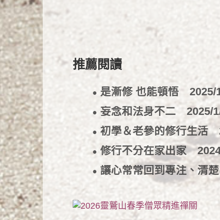
推薦閱讀
是漸修 也能頓悟
2025/
●
妄念和法身不二
2025/1
●
初學＆老參的修行生活
●
修行不分在家出家
2024
●
讓心常常回到專注、清
●