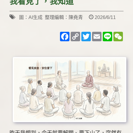
我看見了，我知道
圖：AI生成 整理編輯：陳堯青
2026/6/11
Facebook
Copy
Twitter
Email
Line
WeC
Link
昨天我想到，今天就要解關、要下山了，突然有