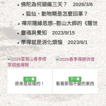
佛陀為何頭痛三天？
2026/3/6
●
狐仙、動物精是怎麼回事？
●
2026/3/2
禪宗隨緣思想--憨山大師的《醒世
●
歌》
2024/8/30
靈魂與覺知
2023/9/15
●
學禪就是消化煩惱
2023/6/1
●
上一篇
下一篇
原來是這樣的！
看著那個不變的東西