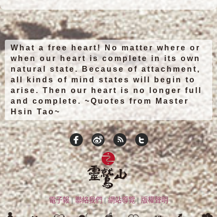
What a free heart! No matter where or
when our heart is complete in its own
natural state. Because of attachment,
all kinds of mind states will begin to
arise. Then our heart is no longer full
and complete. ~Quotes from Master
Hsin Tao~
電子報
|
聯絡我們
|
網站導覽
|
版權聲明