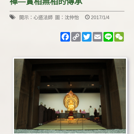
禪—實相無相的傳承
開示：心道法師 圖：沈仲怡
2017/1/4
Facebook
Copy
Twitter
Email
Line
WeC
Link