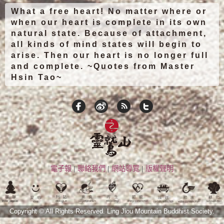
What a free heart! No matter where or
when our heart is complete in its own
natural state. Because of attachment,
all kinds of mind states will begin to
arise. Then our heart is no longer full
and complete. ~Quotes from Master
Hsin Tao~
電子報
|
聯絡我們
|
網站導覽
|
版權聲明
Copyright © All Rights Reserved.
Ling Jiou Mountain Buddhist Society.