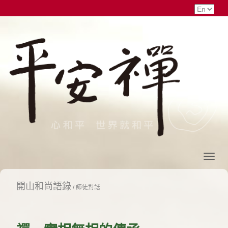
開山和尚語錄
/
師徒對話