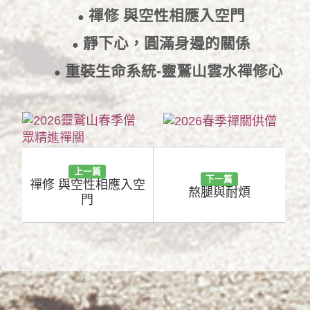
禪修 與空性相應入空門
●
2016/11/17
靜下心，圓滿身邊的關係
●
2016/11/16
重裝生命系統-靈鷲山雲水禪修心
●
得分享
2016/11/8
上一篇
下一篇
禪修 與空性相應入空
熬腿與耐煩
門