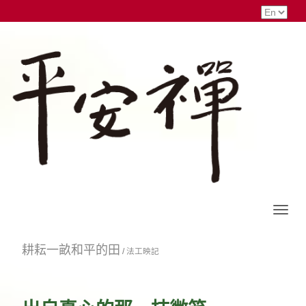
耕耘一畝和平的田
/
法工映記