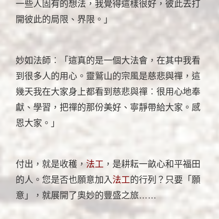
一些人固有的想法，我覺得這樣很好，彼此去打
開彼此的局限、界限。」
妙如法師︰「這真的是一個大法會，在其中我看
到很多人的用心。靈鷲山的宗風是慈悲與禪，這
幾天我在大家身上都看到慈悲與禪︰很用心地奉
獻、學習，把禪的那份美好、寧靜帶給大家。感
恩大家。」
付出，就是收穫，
法工
，是耕耘一畝心和平福田
的人。您是否也願意加入
法工
的行列？只要「願
意」，就展開了奧妙的豐盛之旅……