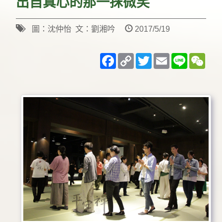
出自真心的那一抹微笑
圖：沈仲怡 文：劉湘吟
2017/5/19
Facebook
Copy
Twitter
Email
Line
WeC
Link