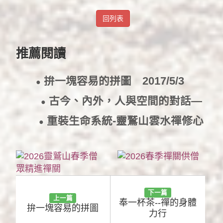
回列表
推薦閱讀
拚一塊容易的拼圖
2017/5/3
●
古今、內外，人與空間的對話—
●
圓通寶殿設計人林炳輝老師
重裝生命系統-靈鷲山雲水禪修心
2017/3/27
●
得分享
2016/11/8
下一篇
上一篇
奉一杯茶--禪的身體
拚一塊容易的拼圖
力行