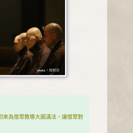
切來為僧眾教導大圓滿法，讓僧眾對