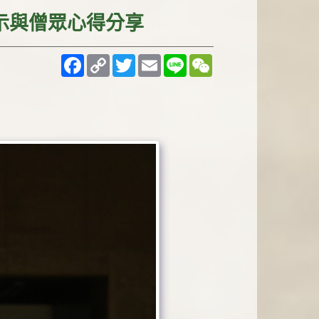
開示與僧眾心得分享
Facebook
Copy
Twitter
Email
Line
WeChat
Link