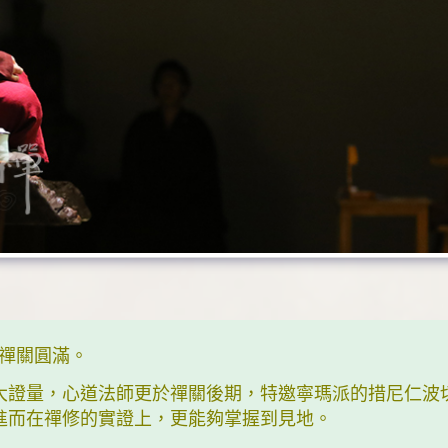
十禪關圓滿。
大證量，心道法師更於禪關後期，特邀寧瑪派的措尼仁波
進而在禪修的實證上，更能夠掌握到見地。