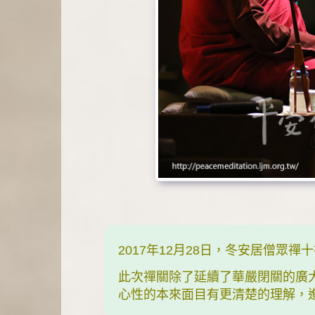
2017年12月28日，冬安居僧眾禪
此次禪關除了延續了華嚴閉關的廣
心性的本來面目有更清楚的理解，