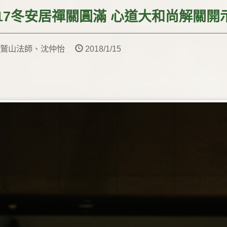
017冬安居禪關圓滿 心道大和尚解關
靈鷲山法師、沈仲怡
2018/1/15