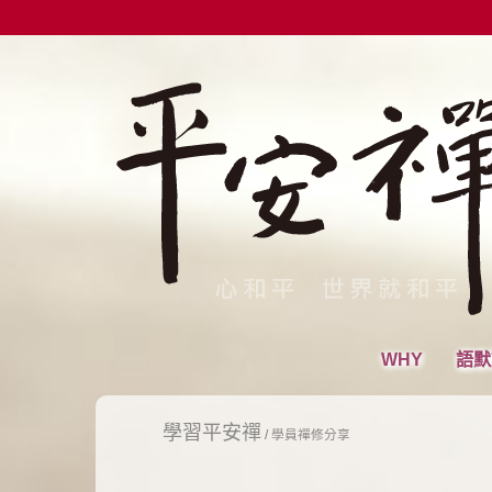
WHY
語默
學習平安禪
/
學員禪修分享