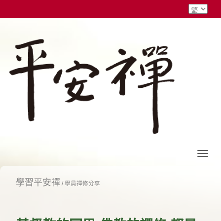
學習平安禪
/
學員禪修分享