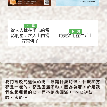
上一篇
從人人捧在手心的電
下一篇
影明星，踏入山門當
功夫須用在生活上
尋常佛子
我們無礙的這個心啊，無論什麼時候、什麼地方
都是一樣的，都是圓滿不缺。因為執著，於是我
們生起種種的心，而不能夠圓滿。 ～心道法
師‧法語～