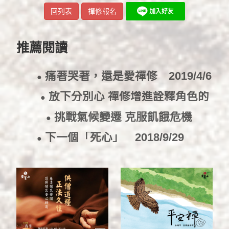
回列表
禪修報名
推薦閱讀
痛著哭著，還是愛禪修
2019/4/6
●
放下分別心 禪修增進詮釋角色的
●
能力
2019/4/2
挑戰氣候變遷 克服飢餓危機
●
2018/10/1
下一個「死心」
2018/9/29
●