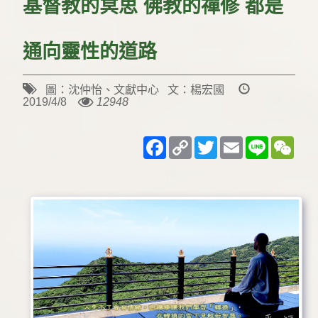
基督教的冥思 佛教的禪修 都是
通向靈性的道路
圖：沈仲怡、文獻中心 文：楊宏國
2019/4/8
12948
Facebook
Copy
Twitter
Email
Line
WeC
Link