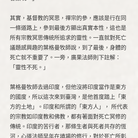
其實，基督教的冥思，禪宗的參，應該是行在同
一條道路上，參到最後方顯出真實本性，這也是
所有宗教冥思傳統所追求的靈性。一直就對死亡
議題感興趣的葉格曼牧師說，到了最後，身體的
死亡就不重要了。一旁，廣果法師則下註解：
「靈性不死。」
葉格曼牧師去過印度，但他沒將印度當作是東方
的國度，所以這次來到臺灣，是他首度踏上「東
方的土地」。印度和所謂的「東方人」， 所代表
的宗教如印度教和佛教，都有著面對死亡冥修的
傳統。印度的苦行者，那條生者與死者共存的恆
河，心道法師早年在墳場的修行，對於死亡所彰