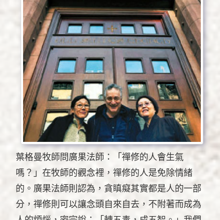
葉格曼牧師問廣果法師：「禪修的人會生氣
嗎？」在牧師的觀念裡，禪修的人是免除情緒
的。廣果法師則認為，貪瞋癡其實都是人的一部
分，禪修則可以讓念頭自來自去，不附著而成為
人的煩惱，密宗說：「轉五毒，成五智。」我們