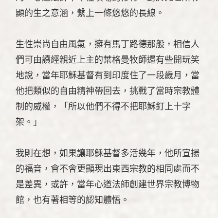
顯的生之意涵，繫上一條悠悠的長線。
生性崇尚自由風氣，擁有馬丁路德那般，相信人
們可由讀經親近上主的葉格曼牧師還有些開玩笑
地說，當年耶穌基督有到印度住了一段歲月，當
他把類似的自由精神帶回去，挑戰了當時宗教體
制的威權，「所以他們不得不把耶穌釘上十字
架。」
我則在想，如果讓耶穌基督多活幾年，他所宣揚
的福音，會不會更顯現出東西宗教的相同處而不
是差異，或許，當年心道法師創建世界宗教博物
館，也有著相等的認知體悟。