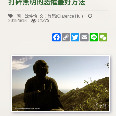
打碎無明的恐懼最好方法
圖：沈仲怡 文：許愿(Clarence Hui)
2019/6/18
11373
Facebook
Copy
Twitter
Email
Line
WeC
Link