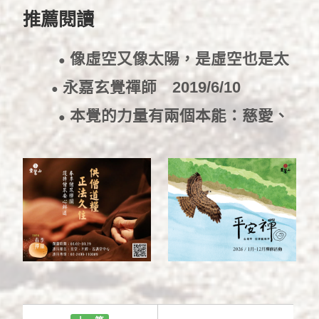
推薦閱讀
像虛空又像太陽，是虛空也是太
●
陽
2019/6/17
永嘉玄覺禪師
2019/6/10
●
本覺的力量有兩個本能：慈愛、
●
悲拔
2019/6/10