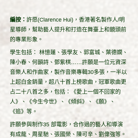
編按：
許愿(Clarence Hui)，香港著名製作人/明
星導師，幫助藝人提升和打造在舞臺上和鏡頭前
的專業形象。
學生包括： 林憶蓮、張學友、郭富城、葉德嫻、
陳小春、何韻詩、鄧紫棋……許願是一位元資深
音樂人和作曲家，製作音樂專輯30多張，一半以
上超白金銷量，超八十首上榜歌曲，冠軍歌曲更
占二十八首之多，包括：《愛上一個不回家的
人》、《今生今世》、《傾斜》、《願》、
《追》等。
許願參與制作35 部電影，合作過的藝人和導演
有成龍、周星馳、張國榮、陳可辛、劉偉強等。