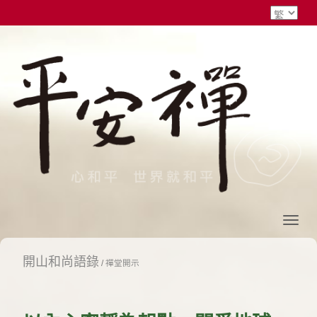
開山和尚語錄
/
禪堂開示