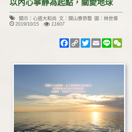
以內心寧靜為起點，關愛地球
開示：心道大和尚 文：開山寮恭整 圖：林世偉
2019/10/15
11607
Facebook
Copy
Twitter
Email
Line
WeC
Link