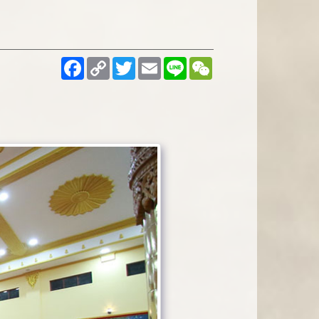
Facebook
Copy
Twitter
Email
Line
WeChat
Link