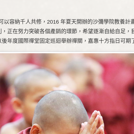
，可以容納千人共修，2016 年夏天開辦的沙彌學院教養
利，正在努力突破各個產銷的環節，希望逐漸自給自足，
以後年度國際禪堂固定巡迴舉辦禪關，嘉惠十方指日可期