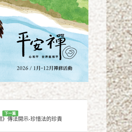
下一篇
禪關》傳法開示-珍惜法的珍貴