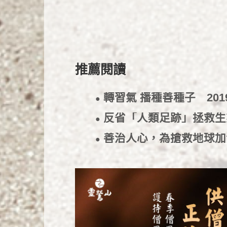
推薦閱讀
轉習氣 播種善種子
201
●
反省「人類足跡」拯救
●
善治人心，為搶救地球
●