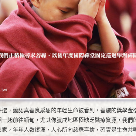
評選，讓認真善良感恩的年輕生命被看到，善施的獎學金
團一起前往緬甸，尤其像臘戌地區極缺乏醫療資源，我們
出家，年年人數爆滿，人心所向慈悲喜捨，確實是生命共