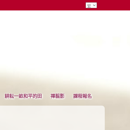
耕耘一畝和平的田
禪翦影
課程報名