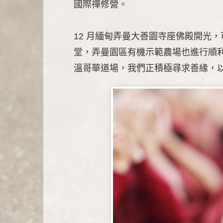
國際禪修營。
12 月緬甸弄曼大善園寺座佛殿開光
堂，弄曼園區有機示範農場也進行順
溫哥華道場，我們正積極尋求善緣，