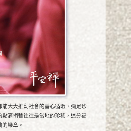
卻能大大推動社會的善心循環，彌足珍
的點滴捐輸往往是當地的珍稀，這分福
鳴的樂章。