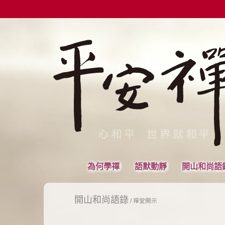
為何學禪
語默動靜
開山和尚語
開山和尚語錄
/
禪堂開示