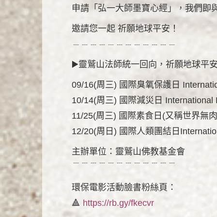
申請「弘一大師墨寶心經」，我們即
邀請您一起 祈願地球平安！
﹉﹉﹉﹉﹉﹉﹉﹉﹉﹉﹉﹉
▶️靈鷲山法師統一回向，祈願地球平
09/16(周三) 國際臭氧保護日 International 
10/14(周三) 國際減災日 International Da
11/25(周三) 國際素食日(又稱世界無肉日) Int
12/20(周日) 國際人類團結日International
主辦單位：靈鷲山佛教基金會
﹉﹉﹉﹉﹉﹉﹉﹉﹉﹉﹉﹉
環保電影活動臉書粉絲頁：
🔺
https://rb.gy/fkecvr