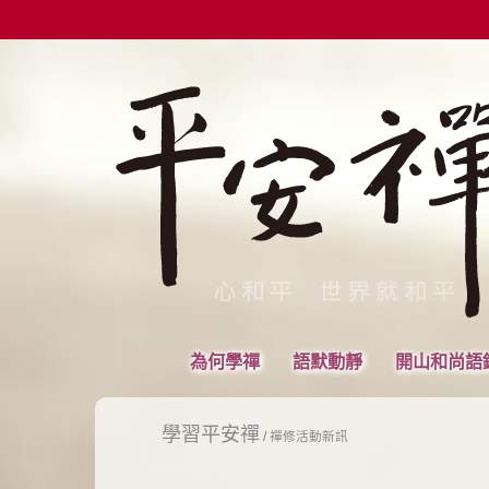
為何學禪
語默動靜
開山和尚語
學習平安禪
/
禪修活動新訊