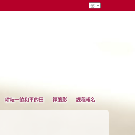
耕耘一畝和平的田
禪翦影
課程報名