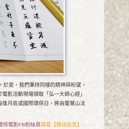
安。於是，我們秉持同樣的精神與盼望，
於電影活動現場領取「弘一大師心經」
每逢月底或國際環保日，將由靈鷲山法
環保電影FB粉絲頁
填寫【發送訊息】