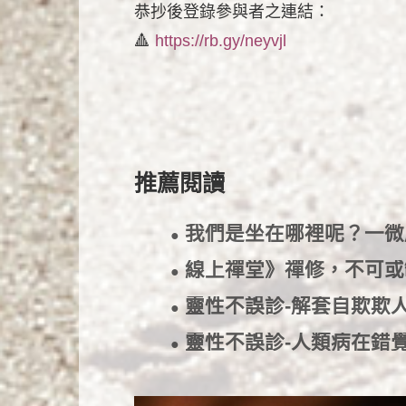
恭抄後登錄參與者之連結：
🔺
https://rb.gy/neyvjl
推薦閱讀
我們是坐在哪裡呢？一
●
線上禪堂》禪修，不可
●
靈性不誤診-解套自欺
●
靈性不誤診-人類病在
●