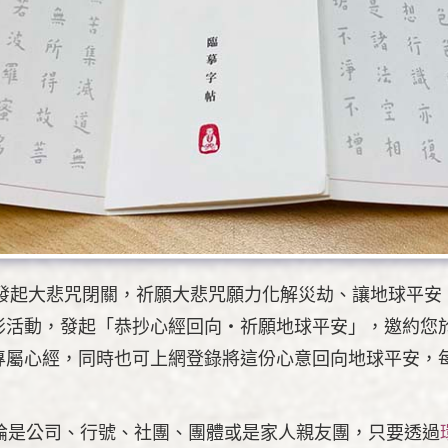
年發起大悲咒閉關，祈願大悲咒願力化解災劫、讓地球平
影活動，發起「恭抄心經回向‧祈願地球平安」，邀約您
專屬心經，同時也可上網登錄將這份心意回向地球平安，
論是公司、行號、社團、團體或是家人親友團，只要透過