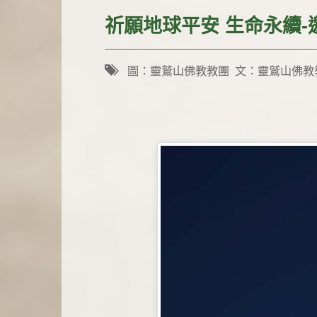
祈願地球平安 生命永續
圖：靈鷲山佛教教團 文：靈鷲山佛