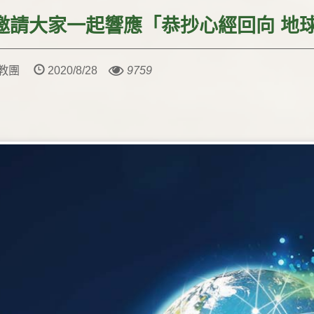
-邀請大家一起響應「恭抄心經回向 地
教教團
2020/8/28
9759