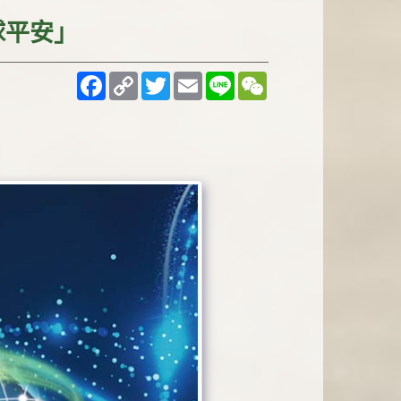
球平安」
Facebook
Copy
Twitter
Email
Line
WeChat
Link