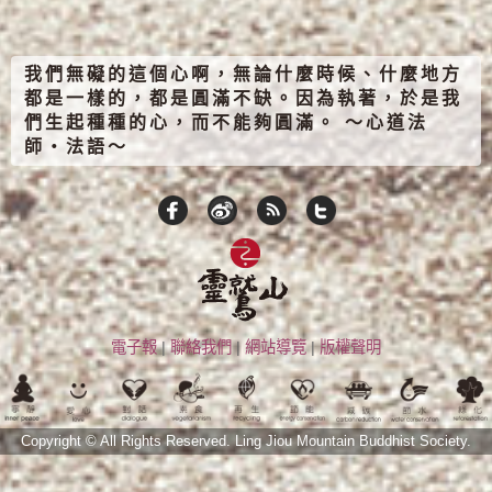
我們無礙的這個心啊，無論什麼時候、什麼地方
都是一樣的，都是圓滿不缺。因為執著，於是我
們生起種種的心，而不能夠圓滿。 ～心道法
師‧法語～
電子報
|
聯絡我們
|
網站導覽
|
版權聲明
Copyright © All Rights Reserved.
Ling Jiou Mountain Buddhist Society.