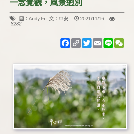
一念覺觀，風景迥別
圖：Andy Fu 文：中安
2021/11/16
8282
Facebook
Copy
Twitter
Email
Line
WeC
Link