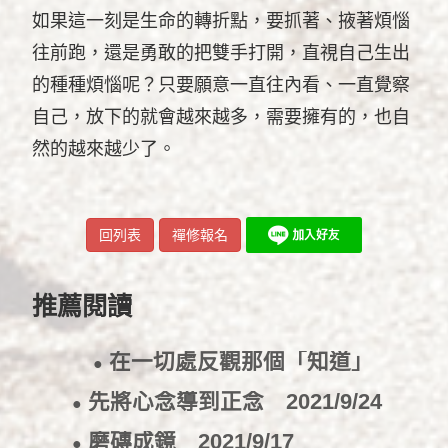
如果這一刻是生命的轉折點，要抓著、掖著煩惱
往前跑，還是勇敢的把雙手打開，直視自己生出
的種種煩惱呢？只要願意一直往內看、一直覺察
自己，放下的就會越來越多，需要擁有的，也自
然的越來越少了。
回列表
禪修報名
推薦閱讀
在一切處反觀那個「知道」
●
2021/11/16
先將心念導到正念
2021/9/24
●
磨磚成鏡
2021/9/17
●