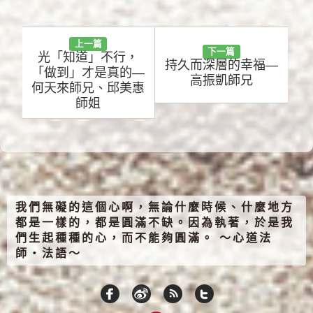
上一篇
下一篇
光「知道」不行，
持久而深層的幸福—
「做到」才是真的—
高振凱師兄
何天來師兄、邱美惠
師姐
我們無礙的這個心啊，無論什麼時候、什麼地方
都是一樣的，都是圓滿不缺。因為執著，於是我
們生起種種的心，而不能夠圓滿。 ～心道法
師‧法語～