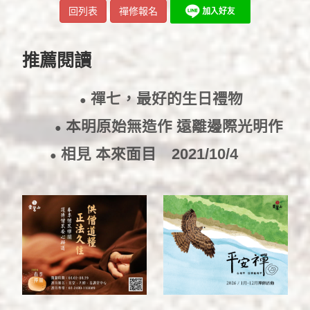
回列表
禪修報名
推薦閱讀
禪七，最好的生日禮物
●
2022/4/15
本明原始無造作 遠離邊際光明作
●
供養
2021/10/8
相見 本來面目
2021/10/4
●