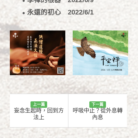
●
永遠的初心
2022/6/1
●
上一篇
下一篇
妄念生起時，回到方
呼吸中止？從外息轉
法上
內息