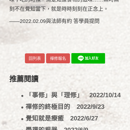
刻不在覺知當下，就是時時刻刻在正念上。
——2022.02.09與法師有約 答學員提問
回列表
禪修報名
推薦閱讀
「事修」與「理修」
2022/10/14
●
禪修的終極目的
2022/9/23
●
覺知就是療癒
2022/6/27
●
學禪的根器
2022/6/9