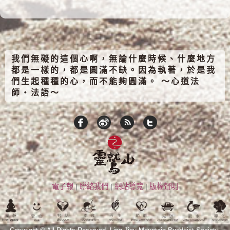
我們無礙的這個心啊，無論什麼時候、什麼地方
都是一樣的，都是圓滿不缺。因為執著，於是我
們生起種種的心，而不能夠圓滿。 ～心道法
師‧法語～
電子報
|
聯絡我們
|
網站導覽
|
版權聲明