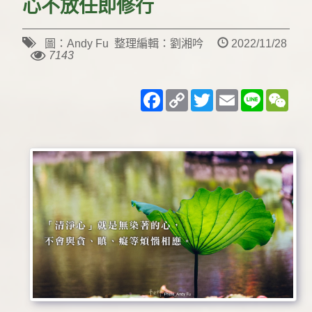
心不放任即修行
圖：Andy Fu 整理編輯：劉湘吟
2022/11/28
7143
Facebook
Copy
Twitter
Email
Line
WeC
Link