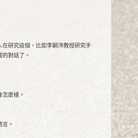
人在研究這個，比如李嗣涔教授研究手
靈的對話了。
會怎麼樣。
語言。