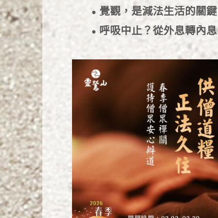
覺觀，是減法生活的關
●
呼吸中止？從外息轉內
●