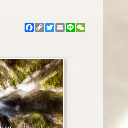
Facebook
Copy
Twitter
Email
Line
WeChat
Link