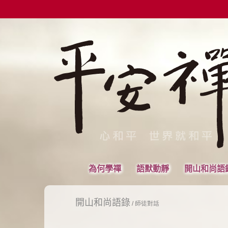
為何學禪
語默動靜
開山和尚語
開山和尚語錄
/
師徒對話