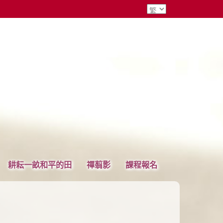
耕耘一畝和平的田
禪翦影
課程報名