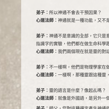
弟子︰
所以神通不會去干預因果？
心道法師︰
神通就是一種功能，又不
弟子︰
神通不是意識的全部，它只是
指識字的實驗，他們都在做生命科學
心道法師︰
我們兩個現在就是靈的對
弟子︰
不一樣啊，他們是物理學家在
心道法師︰
一樣啊，那種靈跟這種靈
弟子︰
靈的語言是什麼？像起乩嗎？
心道法師︰
就像是外國語，是另外一
弟子︰
師父，您對這種禪定產生神通