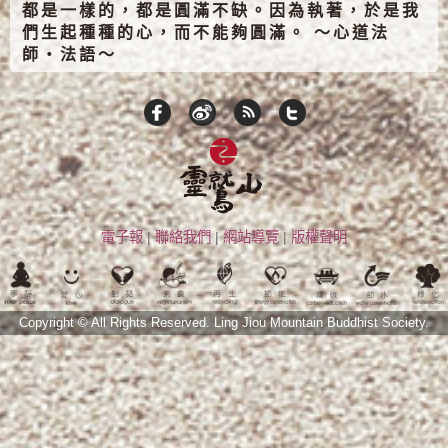
都是一樣的，都是圓滿不缺。因為執著，於是我
們生起種種的心，而不能夠圓滿。 ～心道法
師‧法語～
電子報
|
聯絡我們
|
網站導覽
|
版權聲明
Copyright © All Rights Reserved.
Ling Jiou Mountain Buddhist Society.