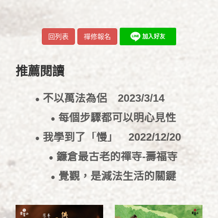
回列表
禪修報名
推薦閱讀
不以萬法為侶
2023/3/14
●
每個步驟都可以明心見性
●
2023/1/10
我學到了「慢」
2022/12/20
●
鐮倉最古老的禪寺-壽福寺
●
2022/12/16
覺觀，是減法生活的關鍵
●
2022/11/30