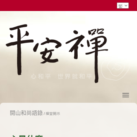
開山和尚語錄
/
禪堂開示