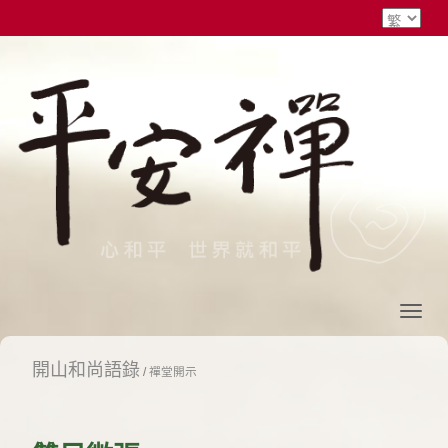
開山和尚語錄
/
禪堂開示