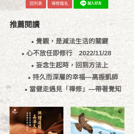
回列表
禪修報名
推薦閱讀
覺觀，是減法生活的關鍵
●
2022/11/30
心不放任即修行
2022/11/28
●
妄念生起時，回到方法上
●
2022/11/25
持久而深層的幸福—高振凱師
●
兄
2022/10/5
當健走遇見「禪修」—帶著覺知
●
Fun 鬆走路
2022/8/19