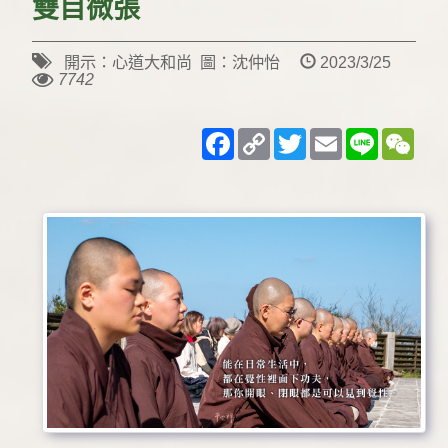
雙目微張
開示：心道大和尚 圖：沈仲怡
2023/3/25
7742
Facebook
Copy
Twitter
Email
Line
WeC
Link