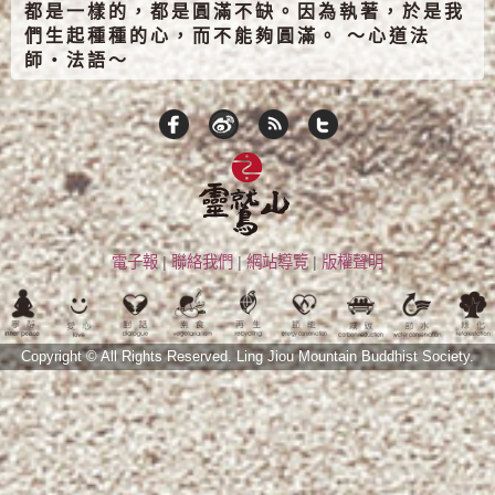
都是一樣的，都是圓滿不缺。因為執著，於是我
們生起種種的心，而不能夠圓滿。 ～心道法
師‧法語～
電子報
|
聯絡我們
|
網站導覽
|
版權聲明
Copyright © All Rights Reserved.
Ling Jiou Mountain Buddhist Society.