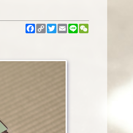
Facebook
Copy
Twitter
Email
Line
WeChat
Link