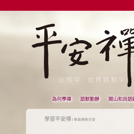
為何學禪
語默動靜
開山和尚語
學習平安禪
/
學員禪修分享