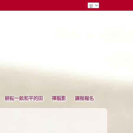
耕耘一畝和平的田
禪翦影
課程報名