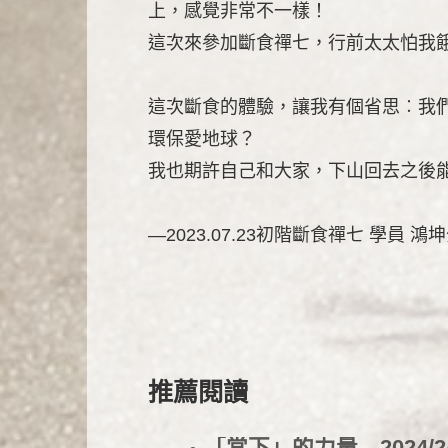
上，感覺非常不一樣！
這次來參加斷食禪七，行前太太怕我
這次斷食的體驗，讓我有個省思︰我
環保愛地球？
我也期許自己和大家，下山回去之後
—2023.07.23初階斷食禪七 學員 鴻
推薦閱讀
「當下」的力量
2024/2