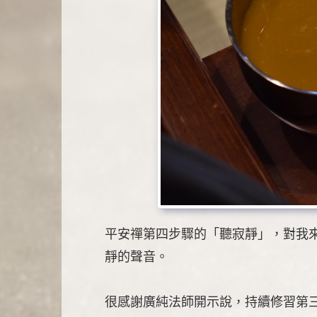
平安禪第四步驟的「聽寂靜」，對我
靜的聲音。
很感謝廣純法師開示說，持續修習第