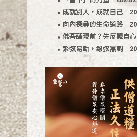
●
成就別人，成就自己
20
●
向內探尋的生命道路
20
●
佛菩薩現前？先反觀自
●
緊弦易斷，鬆弦無調
20
●