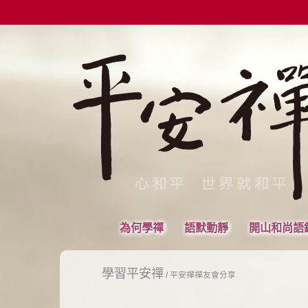
為何學禪
語默動靜
開山和尚語
學習平安禪
/
平安禪禪友會分享