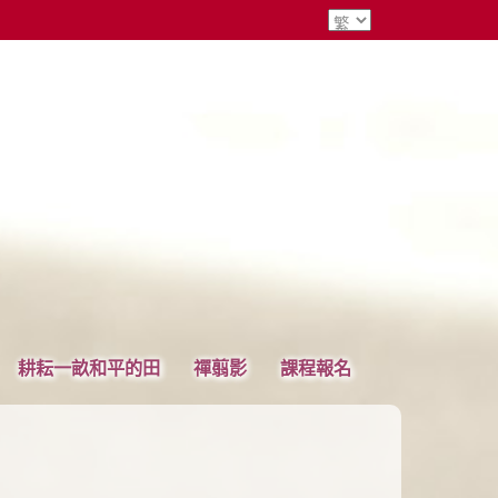
耕耘一畝和平的田
禪翦影
課程報名