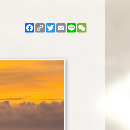
Facebook
Copy
Twitter
Email
Line
WeChat
Link