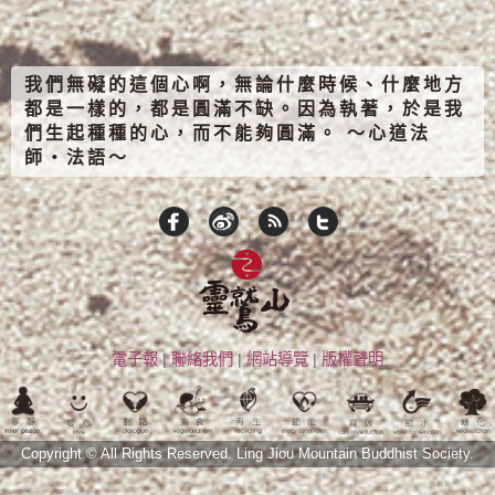
我們無礙的這個心啊，無論什麼時候、什麼地方
都是一樣的，都是圓滿不缺。因為執著，於是我
們生起種種的心，而不能夠圓滿。 ～心道法
師‧法語～
電子報
|
聯絡我們
|
網站導覽
|
版權聲明
Copyright © All Rights Reserved.
Ling Jiou Mountain Buddhist Society.