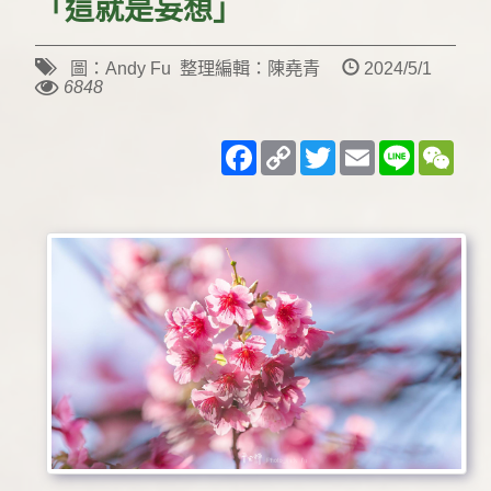
「這就是妄想」
圖：Andy Fu 整理編輯：陳堯青
2024/5/1
6848
Facebook
Copy
Twitter
Email
Line
WeC
Link