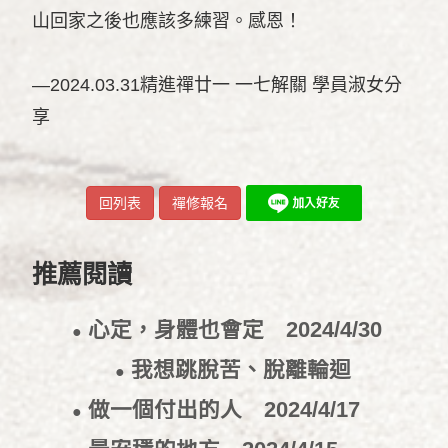
山回家之後也應該多練習。感恩！
—2024.03.31精進禪廿一 一七解關 學員淑女分
享
回列表
禪修報名
推薦閱讀
心定，身體也會定
2024/4/30
●
我想跳脫苦、脫離輪迴
●
2024/4/24
做一個付出的人
2024/4/17
●