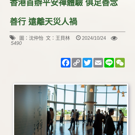
香港首辦平安禪體驗 俱足善念
善行 遠離天災人禍
圖：沈仲怡 文：王貝林
2024/10/24
5490
Facebook
Copy
Twitter
Email
Line
WeC
Link