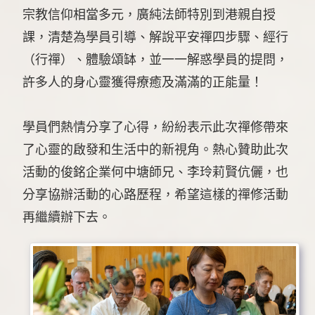
宗教信仰相當多元，廣純法師特別到港親自授
課，清楚為學員引導、解說平安禪四步驟、經行
（行禪）、體驗頌缽，並一一解惑學員的提問，
許多人的身心靈獲得療癒及滿滿的正能量！
學員們熱情分享了心得，紛紛表示此次禪修帶來
了心靈的啟發和生活中的新視角。熱心贊助此次
活動的俊銘企業何中塘師兄、李玲莉賢伉儷，也
分享協辦活動的心路歷程，希望這樣的禪修活動
再繼續辦下去。