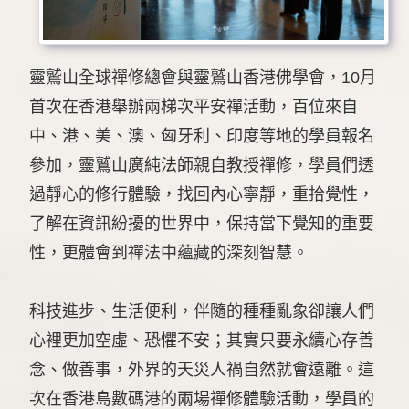
靈鷲山全球禪修總會與靈鷲山香港佛學會，10月
首次在香港舉辦兩梯次平安禪活動，百位來自
中、港、美、澳、匈牙利、印度等地的學員報名
參加，靈鷲山廣純法師親自教授禪修，學員們透
過靜心的修行體驗，找回內心寧靜，重拾覺性，
了解在資訊紛擾的世界中，保持當下覺知的重要
性，更體會到禪法中蘊藏的深刻智慧。
科技進步、生活便利，伴隨的種種亂象卻讓人們
心裡更加空虛、恐懼不安；其實只要永續心存善
念、做善事，外界的天災人禍自然就會遠離。這
次在香港島數碼港的兩場禪修體驗活動，學員的