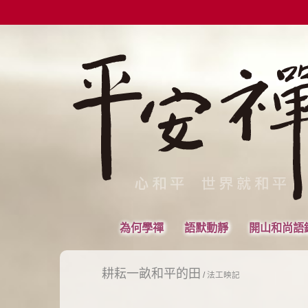
為何學禪
語默動靜
開山和尚語
耕耘一畝和平的田
/
法工映記