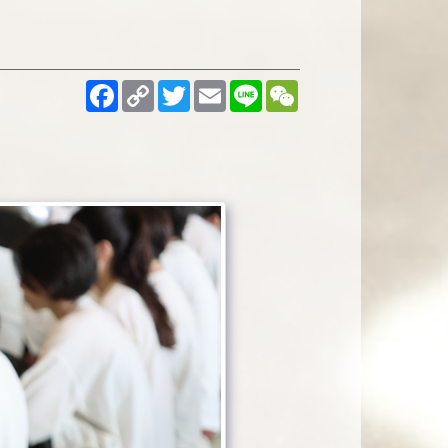
Facebook
Copy
Twitter
Email
Line
WeChat
Link