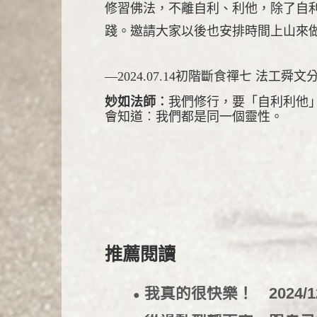
修習佛法，不離自利、利他，除了自
踐。邀請大家以後也安排時間上山來
—2024.07.14
初階斷食禪七 法工舜文
妙如法師︰
我們修行，要「自利利他
會知道︰我們都是同一個靈性。
推薦閱讀
我真的很快樂！
2024/1
●