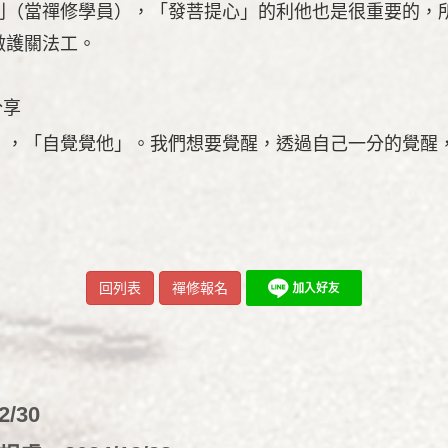
利（當禪修學員），「發菩提心」的利他也是很重要的，
做護關法工。
分享
」，「自覺覺他」。我們想要覺醒，透過自己一分的覺醒
回列表
禪修報名
2/30