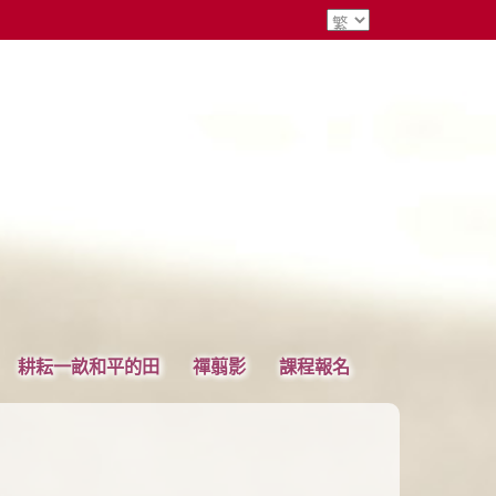
耕耘一畝和平的田
禪翦影
課程報名