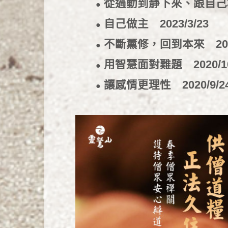
從過動到靜下來、跟自
●
自己做主
2023/3/23
●
不斷薰修，回到本來
20
●
用智慧面對難題
2020/1
●
讓感情更理性
2020/9/2
●