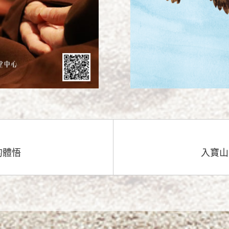
的體悟
入寶山