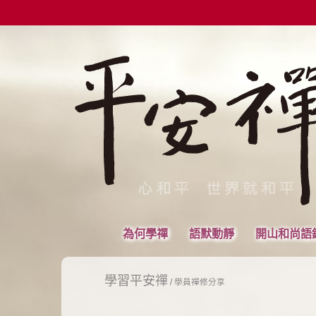
為何學禪
語默動靜
開山和尚語
學習平安禪
/
學員禪修分享