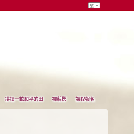
耕耘一畝和平的田
禪翦影
課程報名