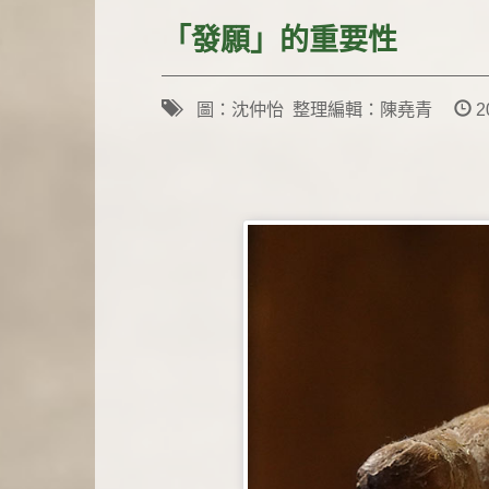
「發願」的重要性
圖：沈仲怡 整理編輯：陳堯青
2