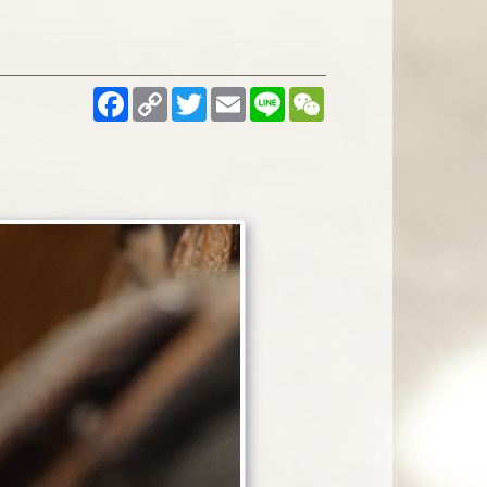
Facebook
Copy
Twitter
Email
Line
WeChat
Link