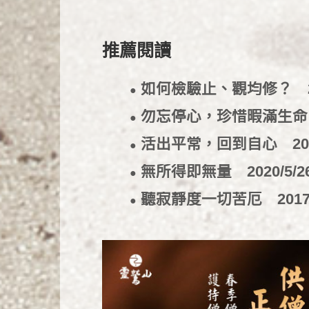
推薦閱讀
如何檢驗止、觀均修？
●
勿忘停心，珍惜暇滿生
●
活出平常，回到自心
20
●
無所得即無量
2020/5/2
●
聽寂靜度一切苦厄
2017
●