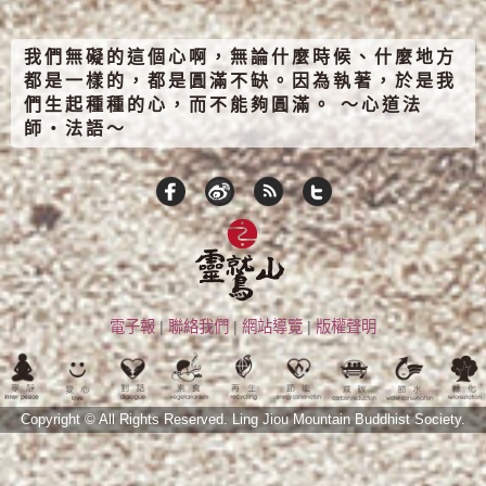
我們無礙的這個心啊，無論什麼時候、什麼地方
都是一樣的，都是圓滿不缺。因為執著，於是我
們生起種種的心，而不能夠圓滿。 ～心道法
師‧法語～
電子報
|
聯絡我們
|
網站導覽
|
版權聲明
Copyright © All Rights Reserved.
Ling Jiou Mountain Buddhist Society.