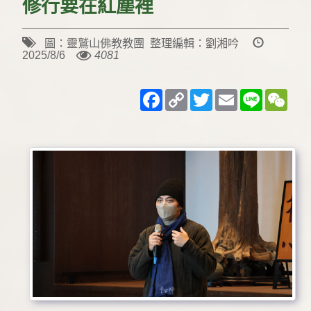
修行要在紅塵裡
圖：靈鷲山佛教教團 整理編輯：劉湘吟
2025/8/6
4081
Facebook
Copy
Twitter
Email
Line
WeC
Link