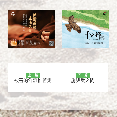
揚‧結果不開花
2018/12/5
上一篇
下一篇
被善的洋流推著走
施與受之間