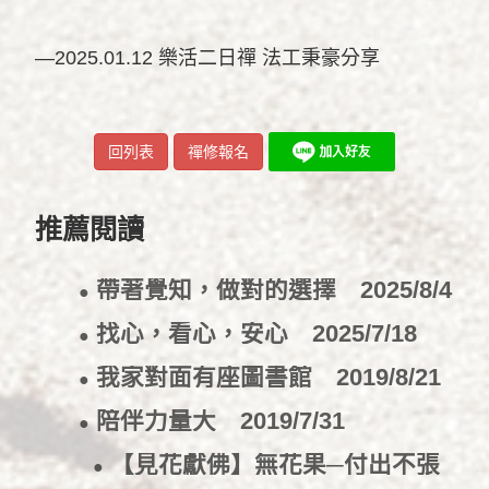
—2025.01.12 樂活二日禪 法工秉豪分享
回列表
禪修報名
推薦閱讀
帶著覺知，做對的選擇
2025/8/4
●
找心，看心，安心
2025/7/18
●
我家對面有座圖書館
2019/8/21
●
陪伴力量大
2019/7/31
●
【見花獻佛】無花果─付出不張
●