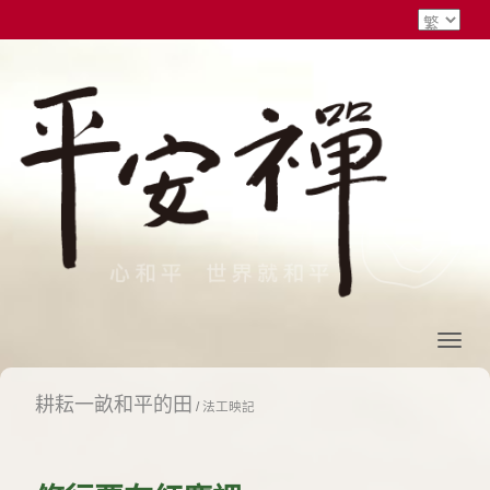
耕耘一畝和平的田
/
法工映記