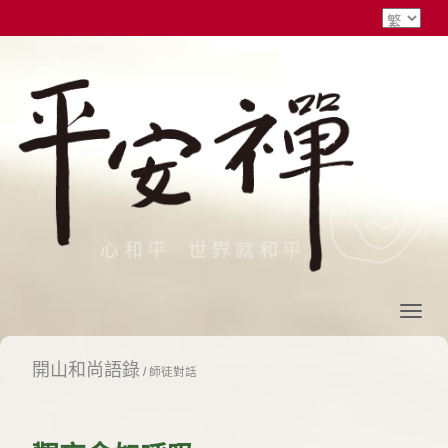
開山和尚語錄
/
師徒對話