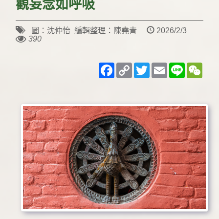
觀妄念如呼吸
圖：沈仲怡 編輯整理：陳堯青
2026/2/3
390
Facebook
Copy
Twitter
Email
Line
WeC
Link