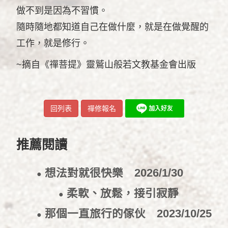
做不到是因為不習慣。
隨時隨地都知道自己在做什麼，就是在做覺醒的
工作，就是修行。
~摘自《禪菩提》靈鷲山般若文教基金會出版
回列表
禪修報名
推薦閱讀
想法對就很快樂
2026/1/30
●
柔軟、放鬆，接引寂靜
●
2026/1/27
那個一直旅行的傢伙
2023/10/25
●