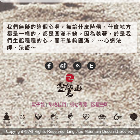
我們無礙的這個心啊，無論什麼時候、什麼地方
都是一樣的，都是圓滿不缺。因為執著，於是我
們生起種種的心，而不能夠圓滿。 ～心道法
師‧法語～
電子報
|
聯絡我們
|
網站導覽
|
版權聲明
Copyright © All Rights Reserved.
Ling Jiou Mountain Buddhist Society.