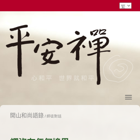
開山和尚語錄
/
師徒對話