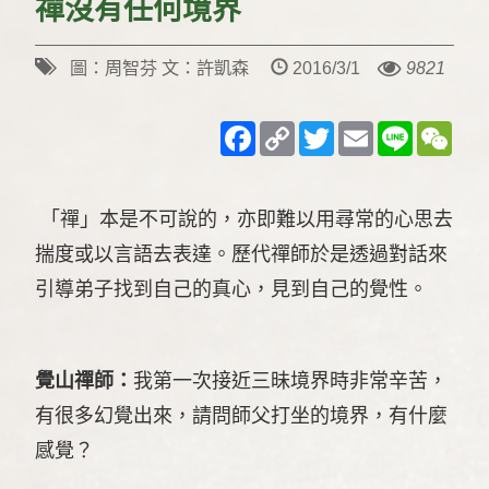
禪沒有任何境界
圖：周智芬 文：許凱森
2016/3/1
9821
Facebook
Copy
Twitter
Email
Line
WeC
Link
「禪」本是不可說的，亦即難以用尋常的心思去
揣度或以言語去表達。歷代禪師於是透過對話來
引導弟子找到自己的真心，見到自己的覺性。
覺山禪師：
我第一次接近三昧境界時非常辛苦，
有很多幻覺出來，請問師父打坐的境界，有什麼
感覺？