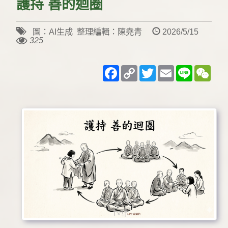
護持 善的迴圈
圖：AI生成 整理編輯：陳堯青
2026/5/15
325
Facebook
Copy
Twitter
Email
Line
WeC
Link