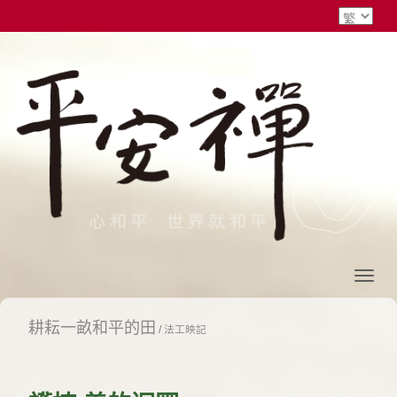
耕耘一畝和平的田
/
法工映記