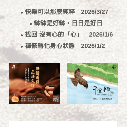
快樂可以那麼純粹
2026/3/27
●
缽缽是好缽，日日是好日
●
2026/3/25
找回 沒有心的「心」
2026/1/6
●
禪修轉化身心狀態
2026/1/2
●