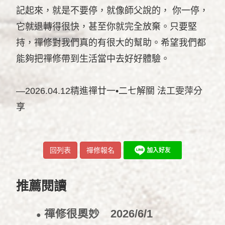
記起來，就是不要停，就像師父說的， 你一停，
它就退轉得很快，甚至你就完全放棄。只要堅
持，禪修對我們真的有很大的幫助。希望我們都
能夠把禪修帶到生活當中去好好體驗。
—2026.04.12精進禪廿一•二七解關 法工雯萍分
享
回列表
禪修報名
推薦閱讀
禪修很奧妙
2026/6/1
●