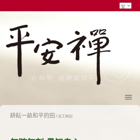
耕耘一畝和平的田
/
法工映記