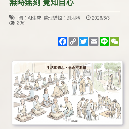
無時無刻 覺知自心
圖：AI生成 整理編輯：劉湘吟
2026/6/3
296
Facebook
Copy
Twitter
Email
Line
WeC
Link