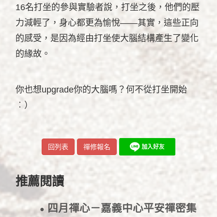
16名打坐的參與實驗者說，打坐之後，他們的壓
力減輕了，身心都更為愉悅——其實，這些正向
的感受，是因為經由打坐使大腦結構產生了變化
的緣故。
你也想upgrade你的大腦嗎？何不從打坐開始
︰）
回列表
禪修報名
推薦閱讀
四月禪心－嘉義中心平安禪密集
●