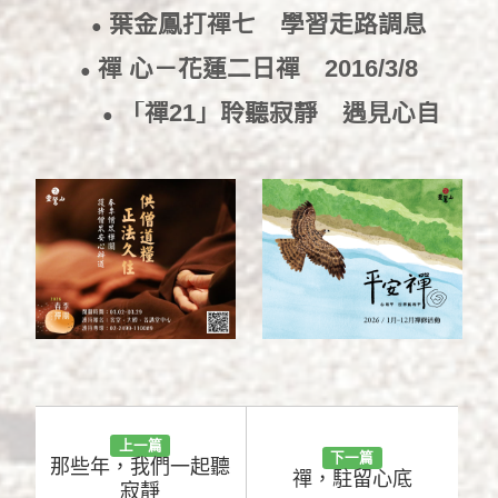
班
2016/3/17
葉金鳳打禪七 學習走路調息
●
2016/3/17
禪 心－花蓮二日禪
2016/3/8
●
「禪21」聆聽寂靜 遇見心自
●
己
2016/2/23
上一篇
下一篇
那些年，我們一起聽
禪，駐留心底
寂靜