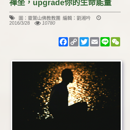
禪坐，upgrade你的生命能量
圖：靈鷲山佛教教團 編輯：劉湘吟
2016/3/28
10780
Facebook
Copy
Twitter
Email
Line
WeC
Link