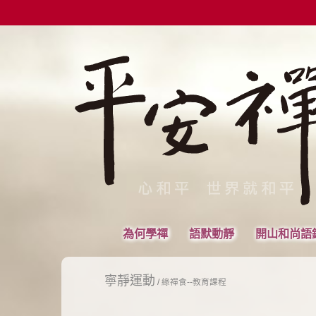
為何學禪
語默動靜
開山和尚語
寧靜運動
/
綠禪食--教育課程