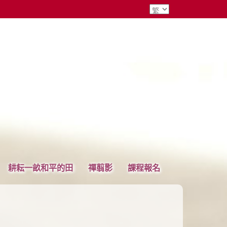
耕耘一畝和平的田
禪翦影
課程報名