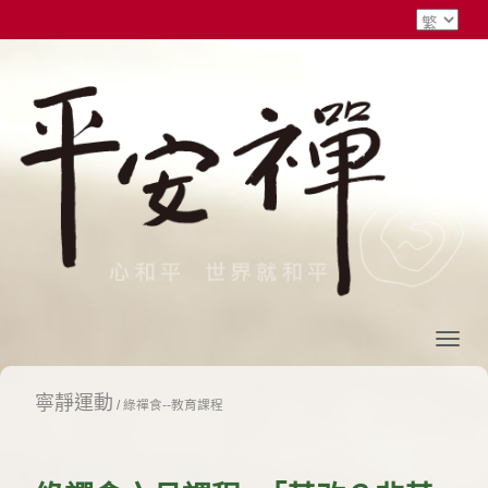
寧靜運動
/
綠禪食--教育課程