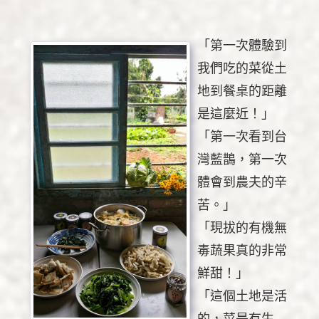
「第一次體驗到
我們吃的菜從土
地到餐桌的距離
是這麼近！」
「第一次看到台
灣藍鵲，第一次
體會到農夫的辛
苦。」
「現拔的有機無
毒蔬果真的非常
鮮甜！」
「這個土地是活