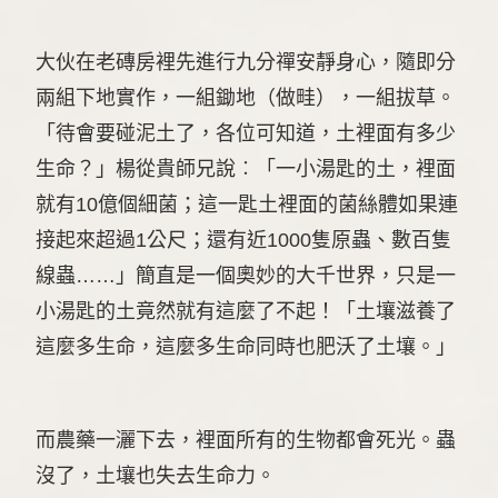
大伙在老磚房裡先進行九分禪安靜身心，隨即分
兩組下地實作，一組鋤地（做畦），一組拔草。
「待會要碰泥土了，各位可知道，土裡面有多少
生命？」楊從貴師兄說︰「一小湯匙的土，裡面
就有10億個細菌；這一匙土裡面的菌絲體如果連
接起來超過1公尺；還有近1000隻原蟲、數百隻
線蟲……」簡直是一個奧妙的大千世界，只是一
小湯匙的土竟然就有這麼了不起！「土壤滋養了
這麼多生命，這麼多生命同時也肥沃了土壤。」
而農藥一灑下去，裡面所有的生物都會死光。蟲
沒了，土壤也失去生命力。