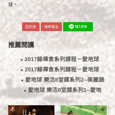
球。
回列表
禪修報名
推薦閱讀
2017綠禪食系列課程－愛地球
●
樂活8堂課《烘焙班》
2017/2/8
2017綠禪食系列課程－愛地球
●
樂活8堂課《周末班》
2017/2/8
愛地球 樂活8堂課系列2--美麗蔬
●
果的代價——從產地到餐桌的故
愛地球 樂活8堂課系列1--愛地
事
2017/2/6
●
球，這麼做——我們就是大地的守
護天使
2017/1/17