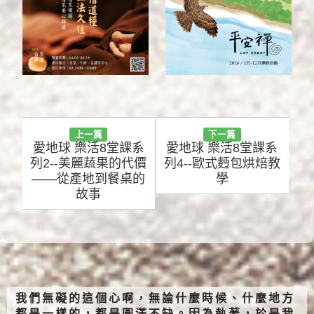
上一篇
下一篇
愛地球 樂活8堂課系
愛地球 樂活8堂課系
列2--美麗蔬果的代價
列4--歐式麪包烘焙教
——從產地到餐桌的
學
故事
我們無礙的這個心啊，無論什麼時候、什麼地方
都是一樣的，都是圓滿不缺。因為執著，於是我