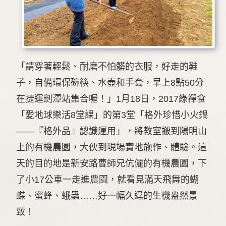
「請穿著輕鬆、耐磨不怕髒的衣服，好走的鞋
子，自備環保碗筷、水壺和手套，早上8點50分
在捷運劍潭站集合喔！」1月18日，2017綠禪食
「愛地球樂活8堂課」的第3堂「格外珍惜小火鍋
——『格外品』認識運用」，將教室搬到陽明山
上的有機農園，大伙到現場實地施作、體驗。這
天的目的地是新安路曹師兄伉儷的有機農園，下
了小17公車一走進農園，就看見滿天飛舞的蝴
蝶、蜜蜂、蛾蟲……好一幅久違的生機盎然景
致！