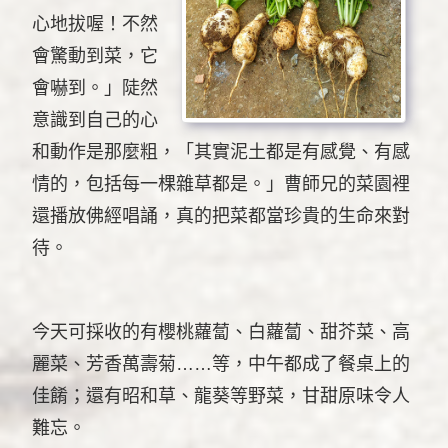
心地拔喔！不然
會驚動到菜，它
會嚇到。」陡然
意識到自己的心
和動作是那麼粗，「其實泥土都是有感覺、有感
情的，包括每一棵雜草都是。」曹師兄的菜園裡
還播放佛經唱誦，真的把菜都當珍貴的生命來對
待。
今天可採收的有櫻桃蘿蔔、白蘿蔔、甜芥菜、高
麗菜、芳香萬壽菊……等，中午都成了餐桌上的
佳餚；還有昭和草、龍葵等野菜，甘甜原味令人
難忘。