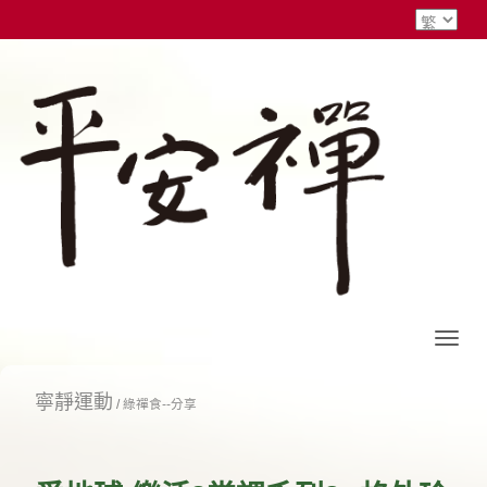
寧靜運動
/
綠禪食--分享