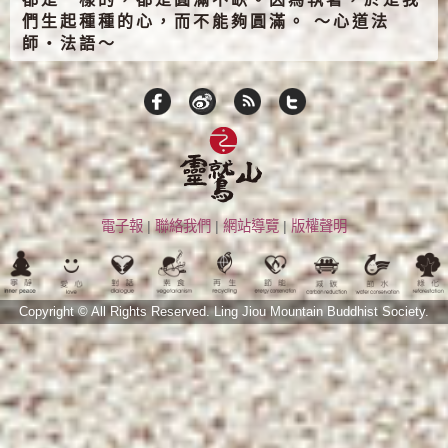
們生起種種的心，而不能夠圓滿。 ～心道法
師‧法語～
電子報
|
聯絡我們
|
網站導覽
|
版權聲明
Copyright © All Rights Reserved.
Ling Jiou Mountain Buddhist Society.