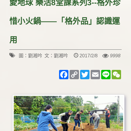
愛地球 樂活8堂課系列3--格外珍
惜小火鍋——「格外品」認識運
用
圖：劉湘吟 文：劉湘吟
2017/2/8
9998
Facebook
Copy
Twitter
Email
Line
WeC
Link