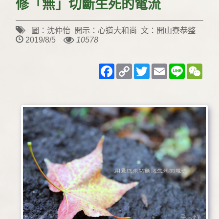
修「無」切斷生死的電流
圖：沈仲怡 開示：心道大和尚 文：開山寮恭整
2019/8/5
10578
Facebook
Copy
Twitter
Email
Line
WeC
Link