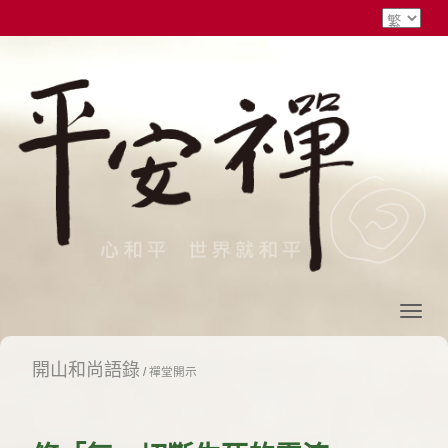
開山和尚語錄
/
禪堂開示