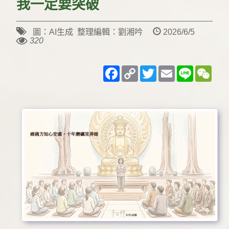
我一定要突破
圖：AI生成 整理編輯：劉湘吟
2026/6/5
320
Facebook
Copy
Twitter
Email
Line
WeC
Link