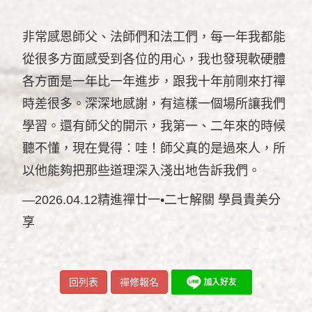
非常感恩師父、法師們和法工們，每一年我都能
從很多方面感受到各位的用心，我也發現軟硬體
各方面是一年比一年進步，跟我十年前剛來打禪
時差很多。深深地感謝，有這樣一個場所讓我們
學習。還有師父的開示，我第一、二年來的時候
聽不懂，現在覺得︰哇！師父真的是過來人，所
以他能夠把那些道理深入淺出地告訴我們。
—2026.04.12精進禪廿一•二七解關 學員貴美分
享
回列表
禪修報名