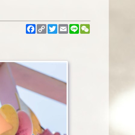
Facebook
Copy
Twitter
Email
Line
WeChat
Link