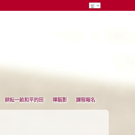
耕耘一畝和平的田
禪翦影
課程報名