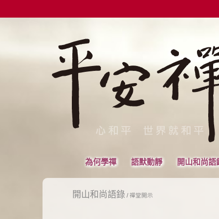
為何學禪
語默動靜
開山和尚語
開山和尚語錄
/
禪堂開示