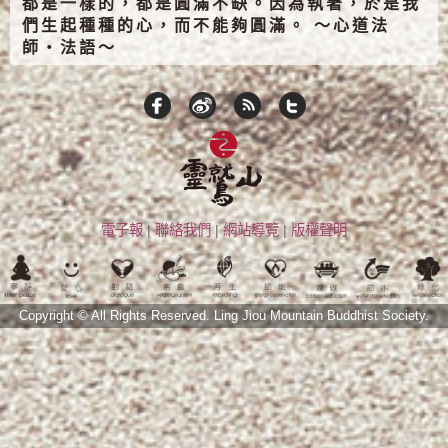
都是一樣的，都是圓滿不缺。因為執著，於是我
們生起種種的心，而不能夠圓滿。 ～心道法
師‧法語～
電子報
|
聯絡我們
|
網站導覽
|
版權聲明
Copyright © All Rights Reserved.
Ling Jiou Mountain Buddhist Society.