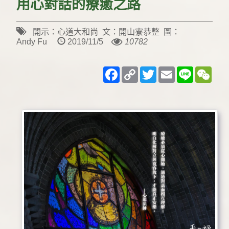
用心對話的療癒之路
開示：心道大和尚 文：開山寮恭整 圖：
Andy Fu
2019/11/5
10782
Facebook
Copy
Twitter
Email
Line
WeC
Link