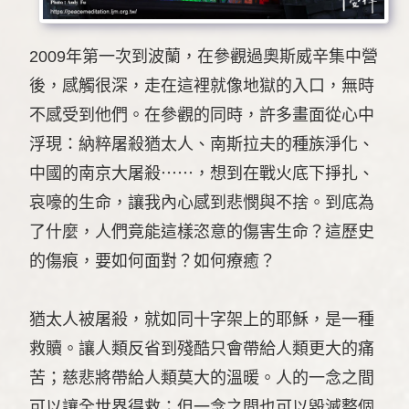
2009年第一次到波蘭，在參觀過奧斯威辛集中營
後，感觸很深，走在這裡就像地獄的入口，無時
不感受到他們。在參觀的同時，許多畫面從心中
浮現：納粹屠殺猶太人、南斯拉夫的種族淨化、
中國的南京大屠殺⋯⋯，想到在戰火底下掙扎、
哀嚎的生命，讓我內心感到悲憫與不捨。到底為
了什麼，人們竟能這樣恣意的傷害生命？這歷史
的傷痕，要如何面對？如何療癒？
猶太人被屠殺，就如同十字架上的耶穌，是一種
救贖。讓人類反省到殘酷只會帶給人類更大的痛
苦；慈悲將帶給人類莫大的溫暖。人的一念之間
可以讓全世界得救；但一念之間也可以毀滅整個