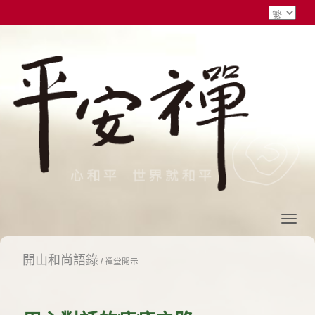
開山和尚語錄
/
禪堂開示