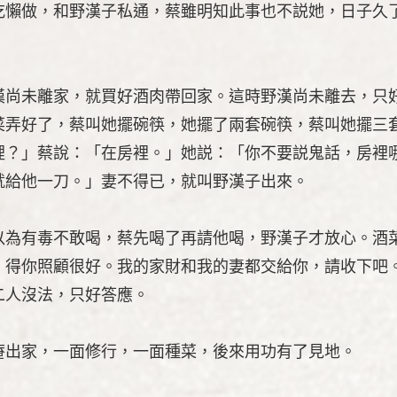
吃懶做，和野漢子私通，蔡雖明知此事也不説她，日子久
漢尚未離家，就買好酒肉帶回家。這時野漢尚未離去，只
菜弄好了，蔡叫她擺碗筷，她擺了兩套碗筷，蔡叫她擺三
裡？」蔡說：「在房裡。」她説：「你不要説鬼話，房裡
就給他一刀。」妻不得已，就叫野漢子出來。
以為有毒不敢喝，蔡先喝了再請他喝，野漢子才放心。酒
，得你照顧很好。我的家財和我的妻都交給你，請收下吧
二人沒法，只好答應。
庵出家，一面修行，一面種菜，後來用功有了見地。