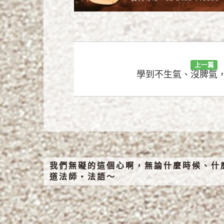
上一篇
學到不生氣、沒脾氣
我們無礙的這個心啊，無論什麼時候、什
道法師‧法語～