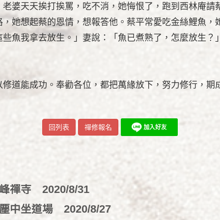
，老婆天天挨打挨罵，吃不消，她悔恨了，跑到西林庵請
路，她想起蔡的恩情，想報答他。蔡平常愛吃金絲鯉魚，
這些魚我拿去放生。」妻說：「魚已煮熟了，怎麼放生？
。
以修道能成功。奉勸各位，都把萬緣放下，努力修行，期
回列表
禪修報名
寶峰禪寺
2020/8/31
微塵中坐道場
2020/8/27