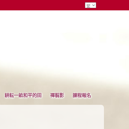
耕耘一畝和平的田
禪翦影
課程報名