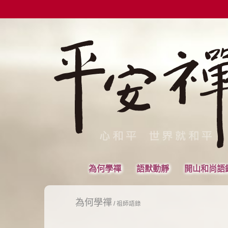
為何學禪
語默動靜
開山和尚語
為何學禪
/
祖師語錄