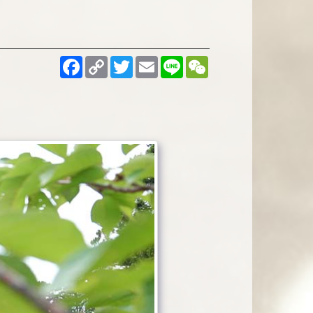
Facebook
Copy
Twitter
Email
Line
WeChat
Link