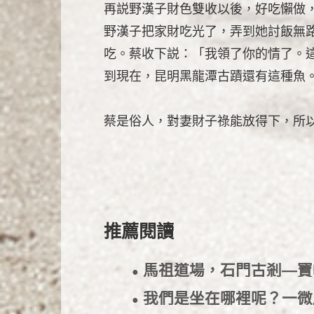
再説野漢子財色雙收以後，好吃懶做
野漢子把家財吃光了，弄到她討飯無
吃。蔡收下説：「我領了你的情了。
到現在，昆明黑龍潭古蹟還有這種魚
蔡是俗人，對妻財子祿能放得下，所
推薦閱讀
馬祖道場，石門古剎—
●
我們是坐在哪裡呢？一
●