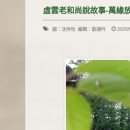
虛雲老和尚說故事-萬緣
圖：沈仲怡 編輯：劉湘吟
2020/