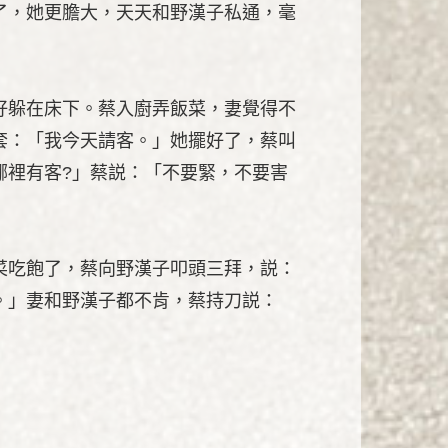
了，她更膽大，天天和野漢子私通，毫
好躲在床下。蔡入廚弄飯菜，妻覺得不
套：「我今天請客。」她擺好了，蔡叫
哪裡有客?」蔡説：「不要緊，不要害
菜吃飽了，蔡向野漢子叩頭三拜，説：
。」妻和野漢子都不肯，蔡持刀説：