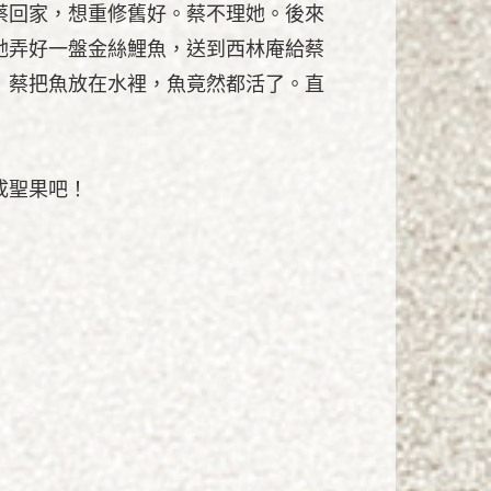
蔡回家，想重修舊好。蔡不理她。後來
她弄好一盤金絲鯉魚，送到西林庵給蔡
」蔡把魚放在水裡，魚竟然都活了。直
成聖果吧！