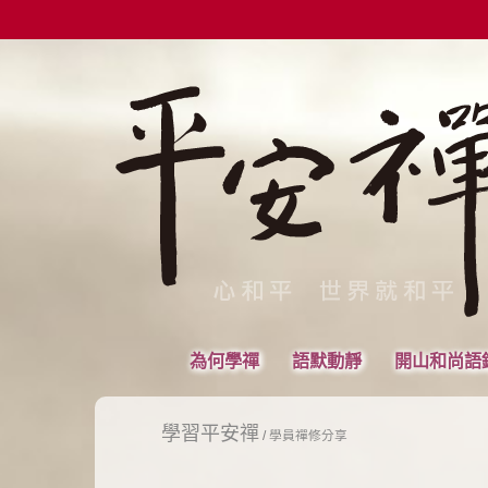
為何學禪
語默動靜
開山和尚語
學習平安禪
/
學員禪修分享