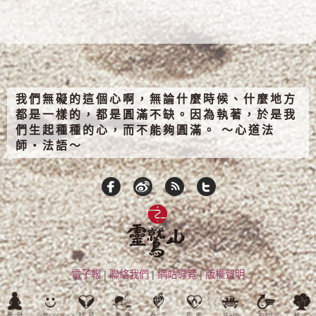
我們無礙的這個心啊，無論什麼時候、什麼地方
都是一樣的，都是圓滿不缺。因為執著，於是我
們生起種種的心，而不能夠圓滿。 ～心道法
師‧法語～
電子報
|
聯絡我們
|
網站導覽
|
版權聲明