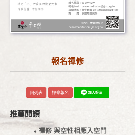
報名禪修
回列表
禪修報名
推薦閱讀
禪修 與空性相應入空門
●