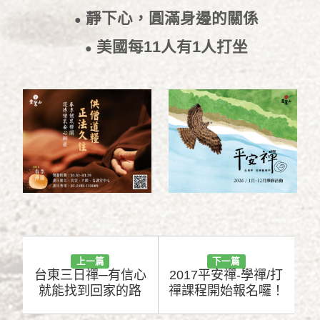
2016/11/17
靜下心，圓滿身邊的關係
●
2016/11/16
美國每11人有1人打坐
●
2016/11/4
上一篇
下一篇
台東三日禪─有信心
2017平安禪-學禪/打
就能找到回家的路
禪課程開始報名囉！