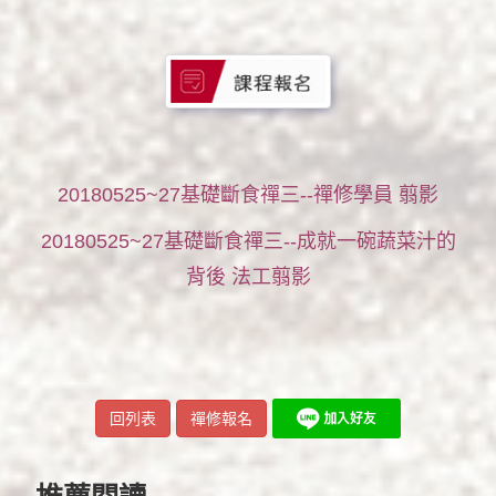
20180525~27基礎斷食禪三--禪修學員 翦影
20180525~27基礎斷食禪三--成就一碗蔬菜汁的
背後 法工翦影
回列表
禪修報名