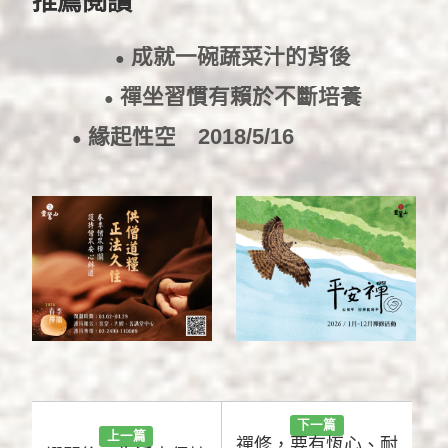
推薦閱讀
成就一碗蔬菜汁的背後
●
2018/5/28
禪坐習慣有賴於不斷培養
●
2018/5/25
緣起性空
2018/5/16
●
下一篇
上一篇
禪修，要有恆心、耐