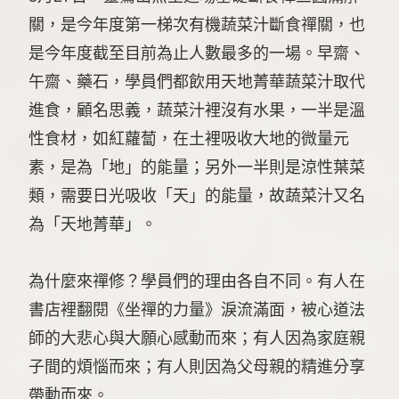
關，是今年度第一梯次有機蔬菜汁斷食禪關，也
是今年度截至目前為止人數最多的一場。早齋、
午齋、藥石，學員們都飲用天地菁華蔬菜汁取代
進食，顧名思義，蔬菜汁裡沒有水果，一半是溫
性食材，如紅蘿蔔，在土裡吸收大地的微量元
素，是為「地」的能量；另外一半則是涼性葉菜
類，需要日光吸收「天」的能量，故蔬菜汁又名
為「天地菁華」。
為什麼來禪修？學員們的理由各自不同。有人在
書店裡翻閱《坐禪的力量》淚流滿面，被心道法
師的大悲心與大願心感動而來；有人因為家庭親
子間的煩惱而來；有人則因為父母親的精進分享
帶動而來。