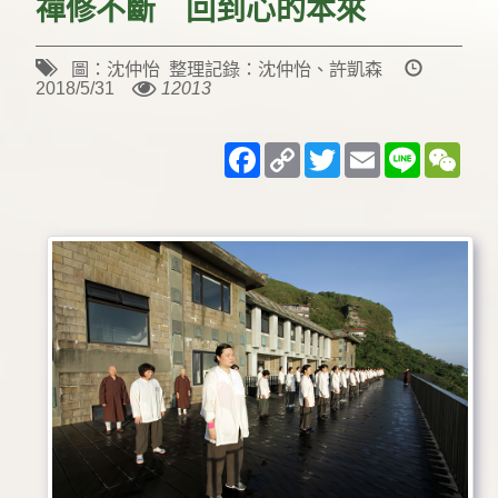
禪修不斷 回到心的本來
圖：沈仲怡 整理記錄：沈仲怡、許凱森
2018/5/31
12013
Facebook
Copy
Twitter
Email
Line
WeC
Link