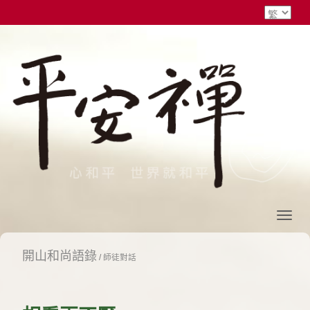
開山和尚語錄
/
師徒對話