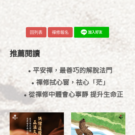
回列表
禪修報名
推薦閱讀
平安禪，最善巧的解脫法門
●
2018/5/17
禪修拭心窗，祛心「茫」
●
2017/12/14
從禪修中體會心寧靜 提升生命正
●
能量
2017/6/3