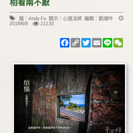
相看兩不厭
圖：Andy Fu 開示：心道法師 編輯：劉湘吟
2018/6/8
11133
Facebook
Copy
Twitter
Email
Line
WeC
Link