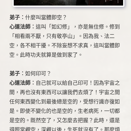
弟子︰
什麼叫當體即空？
心道法師︰
這叫「如幻修」，亦是無住修。修到
「相看兩不厭，只有敬亭山」。因為我、法二
空，各不相干擾。不除妄想不求真，這叫當體即
空。此時功夫就算是做到家了。
弟子︰
如何印可？
心道法師︰
自己就可以給自己印可！因為宇宙之
間，再也沒有東西可以讓我們去煩了！宇宙之間
任何東西變化到最後總是空的，受想行識亦復如
是。即使不變化的也是空的，生老病死，一切都
是空的。既然空了，又怎麼去把握？此時，還是
得照常觀空，深觀以後，生死就沒有了。那麼煩